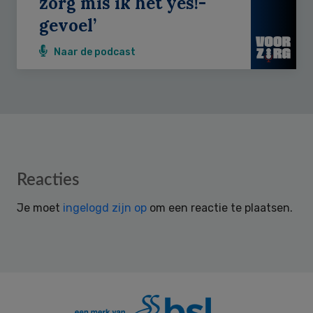
zorg mis ik het yes!-
gevoel’
Naar de podcast
Reader
Reacties
Interactions
Je moet
ingelogd zijn op
om een reactie te plaatsen.