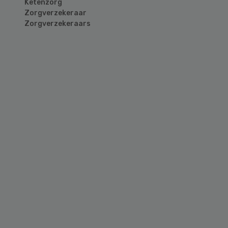
Ketenzorg
Zorgverzekeraar
Zorgverzekeraars
Primary
Sidebar