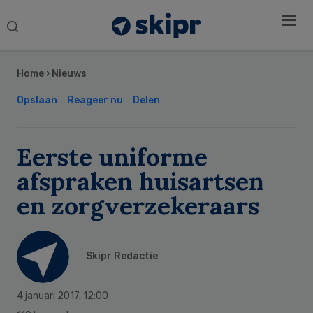
Search
this
Secondary
website
Sidebar
Home
›
Nieuws
Opslaan
Reageer nu
Delen
Eerste uniforme
afspraken huisartsen
en zorgverzekeraars
Skipr Redactie
4 januari 2017
,
12:00