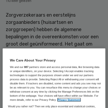
110 keer gelezen
Zorgverzekeraars en eerstelijns
zorgaanbieders (huisartsen en
zorggroepen) hebben de algemene
bepalingen in de overeenkomsten voor een
groot deel geüniformeerd. Het gaat om
afspraken over beschikbaarheid,
bereikbaarheid en controles. Die kunnen
We Care About Your Privacy
worden gebruikt voor de
We and our
887
partners store and access personal data, like browsing data
or unique identifiers, on your device. Selecting I Accept enables tracking
zorginkoopcontracten voor 2018 en alvast
technologies to support the purposes shown under we and our partners
voor sommige van 2017.
process data to provide. Selecting Reject All or withdrawing your consent will
disable them. If trackers are disabled, some content and ads you see may not
be as relevant to you. You can resurface this menu to change your choices or
Dat heeft de
Landelijke Huisartsen
withdraw consent at any time by clicking the Manage Preferences link on the
bottom of the webpage. Your choices will have effect within our Website. For
Vereniging (LHV) bekend gemaakt
. Het is
more details, refer to our Privacy Policy.
Privacy Statement
een van de resultaten van de actie ‘Het
Would you rather not? Then we only place essential and statistical cookies,