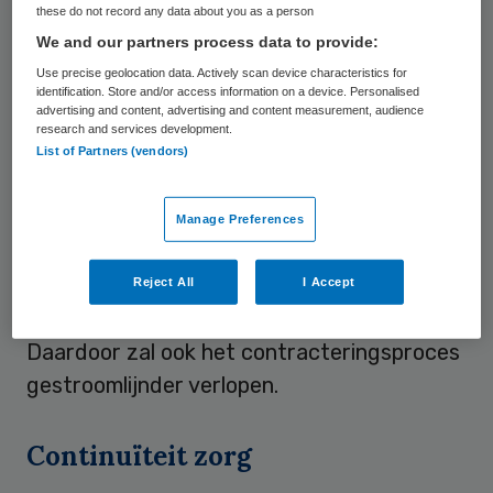
these do not record any data about you as a person
Roer Gaat Om’, bedoeld om de regeldruk te
We and our partners process data to provide:
verminderen en de samenwerking tussen
Use precise geolocation data. Actively scan device characteristics for
huisartsen en zorgverzekeraars te
identification. Store and/or access information on a device. Personalised
advertising and content, advertising and content measurement, audience
verbeteren.
research and services development.
List of Partners (vendors)
Gestroomlijnder
Manage Preferences
De partijen hebben de contracten samen
beoordeeld en vervolgens de algemene
Reject All
I Accept
bepalingen zo veel mogelijk geüniformeerd.
Daardoor zal ook het contracteringsproces
gestroomlijnder verlopen.
Continuïteit zorg