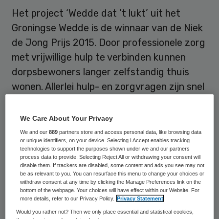
Het project ‘Wedde dat ’t lukt’ uit het
Groningse Wedde is de winnaar van de Niek
de Jong Prijs 2015. Door professionele zorg
met vrijwillige hulp te verbinden kunnen
dorpsbewoners langer zelfstandig thuis
wonen. Allerlei hulp- en zorgvragen zijn snel
in beeld waardoor direct op het juiste
domein geschakeld wordt.
We Care About Your Privacy
We and our
889
partners store and access personal data, like browsing data
Tijdens ZorgNL2015, het congres van de
or unique identifiers, on your device. Selecting I Accept enables tracking
technologies to support the purposes shown under we and our partners
gezamenlijke zorgverzekeraars,
process data to provide. Selecting Reject All or withdrawing your consent will
disable them. If trackers are disabled, some content and ads you see may not
presenteerde negen innovatieve
be as relevant to you. You can resurface this menu to change your choices or
zorgprojecten in de eerste lijn zich op 2
withdraw consent at any time by clicking the Manage Preferences link on the
bottom of the webpage. Your choices will have effect within our Website. For
november aan de congresdeelnemers. Die
more details, refer to our Privacy Policy.
Privacy Statement
kozen door middel van stemmen vervolgens
Would you rather not? Then we only place essential and statistical cookies,