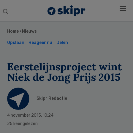
Search
this
Secondary
website
Sidebar
Home
›
Nieuws
Opslaan
Reageer nu
Delen
Eerstelijnsproject wint
Niek de Jong Prijs 2015
Skipr Redactie
4 november 2015
,
10:24
25 keer gelezen