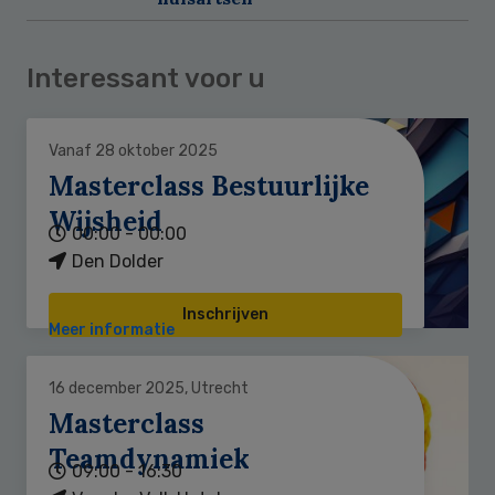
Interessant voor u
Vanaf 28 oktober 2025
Masterclass Bestuurlijke
Wijsheid
00:00 - 00:00
Den Dolder
Inschrijven
Meer informatie
16 december 2025, Utrecht
Masterclass
Teamdynamiek
09:00 - 16:30