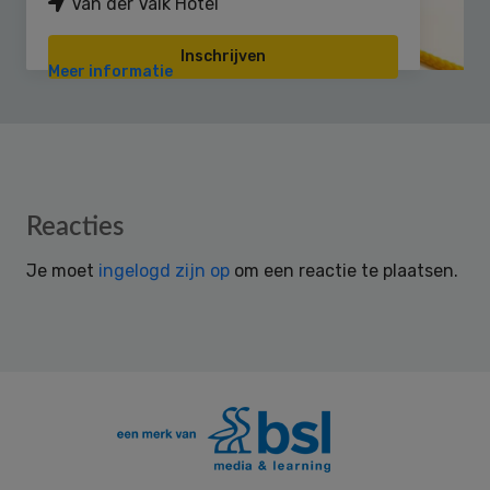
Van der Valk Hotel
Inschrijven
Meer informatie
Reader
Reacties
Interactions
Je moet
ingelogd zijn op
om een reactie te plaatsen.