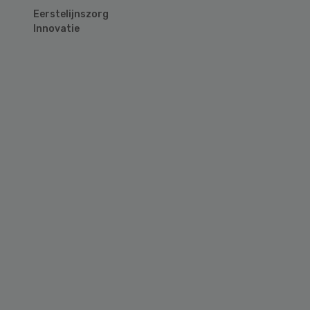
Eerstelijnszorg
Innovatie
Primary
Sidebar