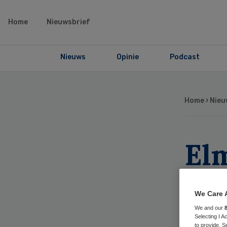
Home
Nieuwsbrief
Nieuws
Opinie
Podcast
Home
›
Nieu
El
bi
We Care 
We and our
Selecting I 
to provide. S