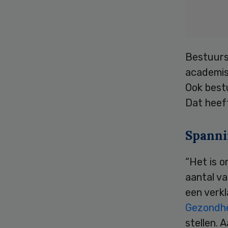
Bestuurs
academis
Ook bestu
Dat heef
Spann
“Het is 
aantal va
een verk
Gezondhe
stellen. 