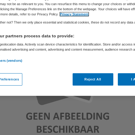
Skipr Redactie
24 augustus 2012
,
20:30
86 keer gelezen
may not be as relevant to you. You can resurface this menu to change your choices or withd
licking the Manage Preferences link on the bottom of the webpage. Your choices will have eff
more details, refer to our Privacy Policy.
Privacy Statement
her not? Then we only place essential and statistical cookies, these do not record any data
r partners process data to provide:
eolocation data. Actively scan device characteristics for identification. Store and/or access 
onalised advertising and content, advertising and content measurement, audience research 
.
ners (vendors)
references
Reject All
I 