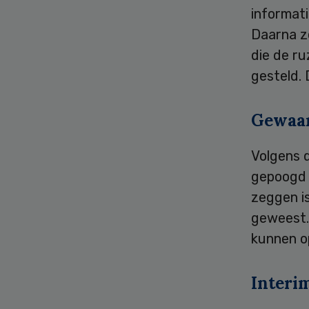
informati
Daarna z
die de ru
gesteld. 
Gewaa
Volgens d
gepoogd d
zeggen is
geweest. 
kunnen o
Interi