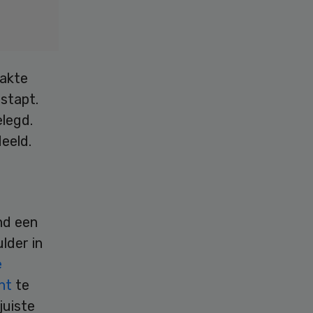
aakte
stapt.
elegd.
eeld.
nd een
lder in
e
cht
te
juiste