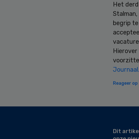
Het derde
Stalman, 
begrip t
accepteer
vacatures
Hierover
voorzitt
Journaal
Reageer op d
Secondary
Sidebar
Dit artike
onze nie