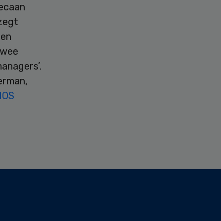
decaan
 zegt
 en
twee
managers’.
erman,
 NOS