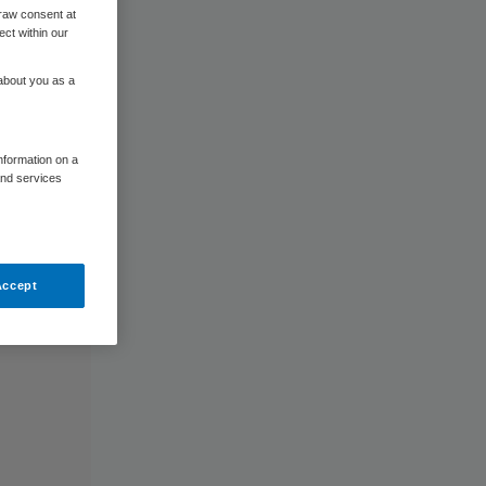
raw consent at
ect within our
 about you as a
information on a
and services
Accept