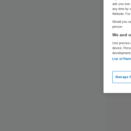
ads you see 
any time by c
Website. For 
Would you rat
person
We and ou
Use precise g
device. Pers
development
List of Part
Manage P