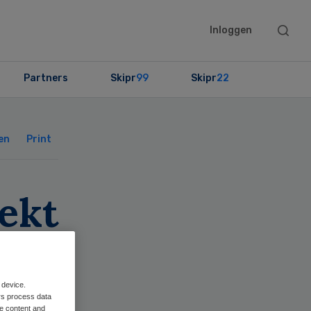
Searc
Inloggen
this
websit
Partners
Skipr
99
Skipr
22
Primary
Sidebar
en
Print
ekt
 device.
rs process data
me content and