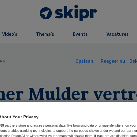
Video’s
Thema’s
Events
Vacatures
ws
Opslaan
Reageer nu
Del
mer Mulder vertr
j VUmc
About Your Privacy
889
partners store and access personal data, like browsing data or unique identifiers, on your
Accept enables tracking technologies to support the purposes shown under we and our partne
electing Reject All or withdrawing your consent will disable them. If trackers are disabled, so