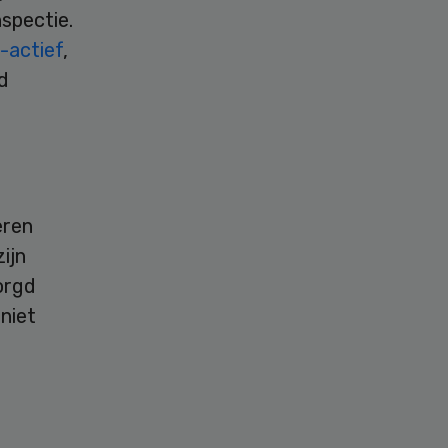
spectie.
-actief
,
d
eren
ijn
orgd
niet