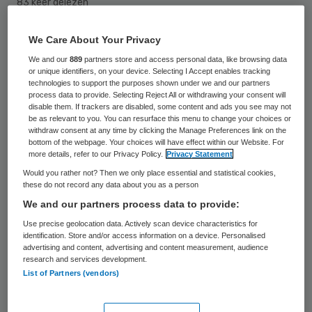
83 keer gelezen
We Care About Your Privacy
In het Europees Medicijnen Agentschap
We and our
889
partners store and access personal data, like browsing data
(EMA) in Londen is een Nederlandse
or unique identifiers, on your device. Selecting I Accept enables tracking
helpdesk ingericht. De medewerkers van
technologies to support the purposes shown under we and our partners
process data to provide. Selecting Reject All or withdrawing your consent will
EMA kunnen hier terecht met vragen over
disable them. If trackers are disabled, some content and ads you see may not
be as relevant to you. You can resurface this menu to change your choices or
een verhuizing naar Nederland.
withdraw consent at any time by clicking the Manage Preferences link on the
bottom of the webpage. Your choices will have effect within our Website. For
more details, refer to our Privacy Policy.
Privacy Statement
Het EU-agentschap verhuist in 2019 van
Would you rather not? Then we only place essential and statistical cookies,
Londen naar een nog te bouwen kantoor
these do not record any data about you as a person
aan de Amsterdamse Zuidas. De verhuizing
We and our partners process data to provide:
van het agentschap is nodig omdat het
Use precise geolocation data. Actively scan device characteristics for
identification. Store and/or access information on a device. Personalised
Verenigd Koninkrijk (VK) de EU verlaat.
De
advertising and content, advertising and content measurement, audience
research and services development.
beslissing over de nieuwe vestigingsplaats
List of Partners (vendors)
viel in november na een loting tussen Milaan
en Amsterdam.