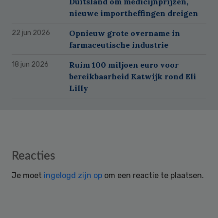
Duitsland om medicijnprijzen,
nieuwe importheffingen dreigen
Opnieuw grote overname in
22 jun 2026
farmaceutische industrie
Ruim 100 miljoen euro voor
18 jun 2026
bereikbaarheid Katwijk rond Eli
Lilly
Reader
Reacties
Interactions
Je moet
ingelogd zijn op
om een reactie te plaatsen.