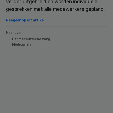
verder uitgebreid en worden individuele
gesprekken met alle medewerkers gepland.
Reageer op dit artikel
Meer over:
Farmaceutische zorg
Medicijnen
Primary
Sidebar