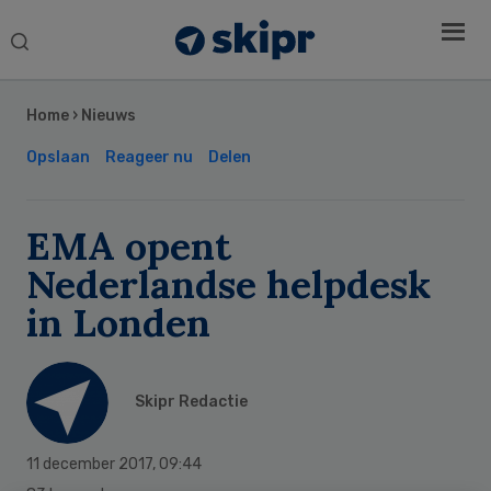
Search
this
Secondary
website
Sidebar
Home
›
Nieuws
Opslaan
Reageer nu
Delen
EMA opent
Nederlandse helpdesk
in Londen
Skipr Redactie
11 december 2017
,
09:44