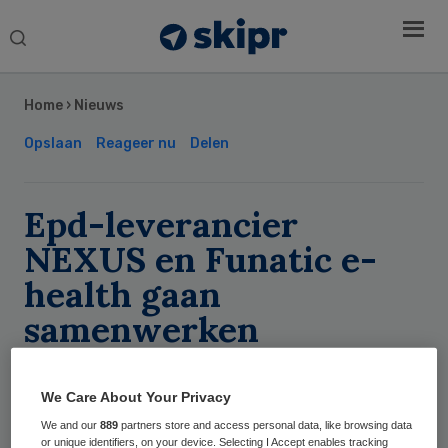
Search
this
Secondary
website
Sidebar
Home
›
Nieuws
Opslaan
Reageer nu
Delen
Epd-leverancier
NEXUS en Funatic e-
health gaan
samenwerken
We Care About Your Privacy
Skipr Redactie
We and our
889
partners store and access personal data, like browsing data
or unique identifiers, on your device. Selecting I Accept enables tracking