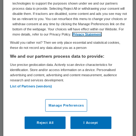
31 maart 2016
,
11:59
technologies to support the purposes shown under we and our partners
process data to provide. Selecting Reject All or withdrawing your consent will
44 keer gelezen
disable them. If trackers are disabled, some content and ads you see may not
be as relevant to you. You can resurface this menu to change your choices or
withdraw consent at any time by clicking the Manage Preferences link on the
Epd-leverancier NEXUS Nederland en
bottom of the webpage. Your choices will have effect within our Website. For
more details, refer to our Privacy Policy.
Privacy Statement
Funatic, leverancier van e-health-portalen
Would you rather not? Then we only place essential and statistical cookies,
en e-health-apps gaan een
these do not record any data about you as a person
samenwerkingsverband aan. Het
We and our partners process data to provide:
NEXUS/EPD voor de ziekenhuismarkt en
Use precise geolocation data. Actively scan device characteristics for
identification. Store and/or access information on a device. Personalised
het Funatic E-health Portaal worden
advertising and content, advertising and content measurement, audience
research and services development.
samengevoegd.
List of Partners (vendors)
Wanneer de systemen zijn samengevoegd,
Manage Preferences
zullen patiënten die met hun DigiD op het
epd inloggen ook toegang hebben tot e-
Reject All
I Accept
health-functies zoals afspraken maken en
wijzigen, persoonlijke gegevens, informatie