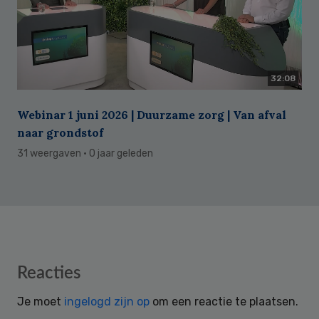
32:08
Webinar 1 juni 2026 | Duurzame zorg | Van afval
naar grondstof
31 weergaven
· 0 jaar geleden
Reader
Reacties
Interactions
Je moet
ingelogd zijn op
om een reactie te plaatsen.