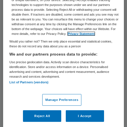
voormalig VWS-staatssecretaris Karremans
technologies to support the purposes shown under we and our partners
dat het ministerie zich terugtrekt als
process data to provide. Selecting Reject All or withdrawing your consent will
disable them. If trackers are disabled, some content and ads you see may not
kartrekker. “Vanaf 2027 moet de sector
be as relevant to you. You can resurface this menu to change your choices or
withdraw consent at any time by clicking the Manage Preferences link on the
zelf het voortouw nemen in de
bottom of the webpage. Your choices will have effect within our Website. For
more details, refer to our Privacy Policy.
Privacy Statement
verduurzamingsopgave”, aldus Karremans.
Would you rather not? Then we only place essential and statistical cookies,
VWS stopt met het voorzitterschap en het
these do not record any data about you as a person
secretariaat.
We and our partners process data to provide:
Use precise geolocation data. Actively scan device characteristics for
identification. Store and/or access information on a device. Personalised
Vervolg
advertising and content, advertising and content measurement, audience
research and services development.
List of Partners (vendors)
Maar of het nu wel of niet met VWS is, de
vierde Green Deal komt eraan. “Het merk,
Manage Preferences
de doelen en het bureau blijven in de lucht”,
vertelde Evelyn Brakema, huisarts,
Reject All
I Accept
onderzoeker en voorzitter van de Groene