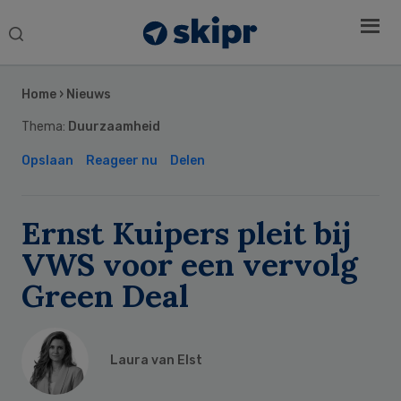
Search
this
Secondary
website
Sidebar
Home
›
Nieuws
Thema:
Duurzaamheid
Opslaan
Reageer nu
Delen
Ernst Kuipers pleit bij
VWS voor een vervolg
Green Deal
Laura van Elst