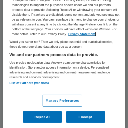
voormalig VWS-staatssecretaris Karremans
technologies to support the purposes shown under we and our partners
dat het ministerie zich terugtrekt als
process data to provide. Selecting Reject All or withdrawing your consent will
disable them. If trackers are disabled, some content and ads you see may not
kartrekker. “Vanaf 2027 moet de sector
be as relevant to you. You can resurface this menu to change your choices or
withdraw consent at any time by clicking the Manage Preferences link on the
zelf het voortouw nemen in de
bottom of the webpage. Your choices will have effect within our Website. For
more details, refer to our Privacy Policy.
Privacy Statement
verduurzamingsopgave”, aldus Karremans.
Would you rather not? Then we only place essential and statistical cookies,
VWS stopt met het voorzitterschap en het
these do not record any data about you as a person
secretariaat.
We and our partners process data to provide:
Use precise geolocation data. Actively scan device characteristics for
identification. Store and/or access information on a device. Personalised
Vervolg
advertising and content, advertising and content measurement, audience
research and services development.
List of Partners (vendors)
Maar of het nu wel of niet met VWS is, de
vierde Green Deal komt eraan. “Het merk,
Manage Preferences
de doelen en het bureau blijven in de lucht”,
vertelde Evelyn Brakema, huisarts,
Reject All
I Accept
onderzoeker en voorzitter van de Groene