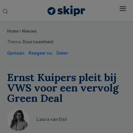
Search
this
Secondary
website
Sidebar
Home
›
Nieuws
Thema:
Duurzaamheid
Opslaan
Reageer nu
Delen
Ernst Kuipers pleit bij
VWS voor een vervolg
Green Deal
Laura van Elst