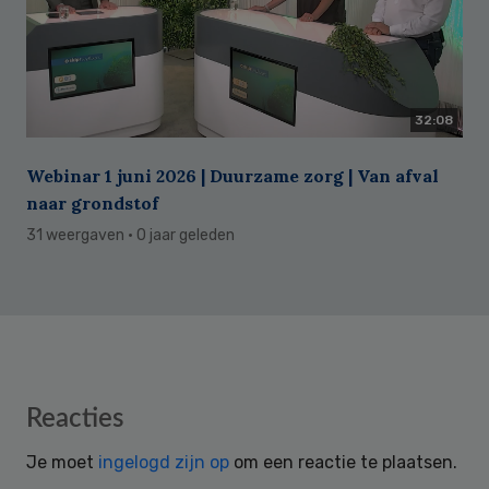
32:08
Webinar 1 juni 2026 | Duurzame zorg | Van afval
naar grondstof
31 weergaven
· 0 jaar geleden
Reader
Reacties
Interactions
Je moet
ingelogd zijn op
om een reactie te plaatsen.