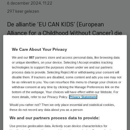
6 december 2024
,
11:22
297 keer gelezen
De alliantie ‘EU CAN KIDS’ (European
Alliance for a Childhood Without Cancer) die
het KiTZ en het Prinses Máxima Centrum in
2021 sloten, wordt uitgebreid met nog een
We Care About Your Privacy
Europese partner. Het Institut Curie uit
We and our
887
partners store and access personal data, like browsing data
or unique identifiers, on your device. Selecting I Accept enables tracking
Parijs sloot zich onlangs aan.
technologies to support the purposes shown under we and our partners
process data to provide. Selecting Reject All or withdrawing your consent will
disable them. If trackers are disabled, some content and ads you see may not
be as relevant to you. You can resurface this menu to change your choices or
Het EU CAN KIDS onderzoekfonds zal
withdraw consent at any time by clicking the Manage Preferences link on the
bottom of the webpage. Your choices will have effect within our Website. For
jaarlijks 3 miljoen euro aan financiering
more details, refer to our Privacy Policy.
Privacy Statement
ontvangen. Doel is om een beslissende
Would you rather not? Then we only place essential and statistical cookies,
these do not record any data about you as a person
impuls te geven aan het Europese
We and our partners process data to provide:
kankeronderzoek voor kinderen om
Use precise geolocation data. Actively scan device characteristics for