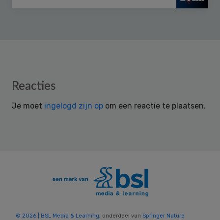
Reader
Reacties
Interactions
Je moet
ingelogd zijn op
om een reactie te plaatsen.
© 2026 | BSL Media & Learning
, onderdeel van
Springer Nature