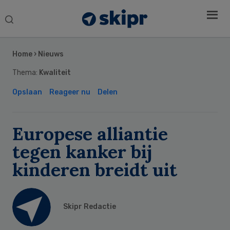
Search
this
Secondary
website
Sidebar
Home
›
Nieuws
Thema:
Kwaliteit
Opslaan
Reageer nu
Delen
Europese alliantie
tegen kanker bij
kinderen breidt uit
Skipr Redactie