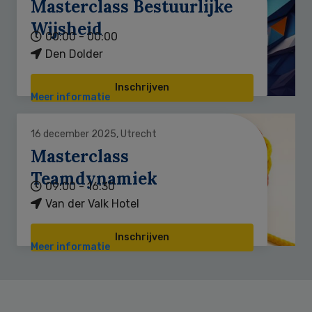
Masterclass Bestuurlijke
Wijsheid
00:00 - 00:00
Den Dolder
Inschrijven
Meer informatie
16 december 2025, Utrecht
Masterclass
Teamdynamiek
09:00 - 16:30
Van der Valk Hotel
Inschrijven
Meer informatie