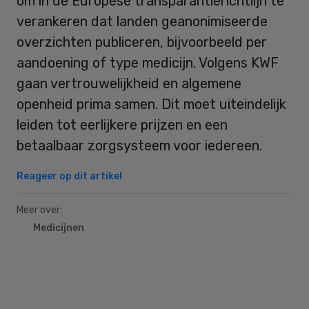
om in de Europese transparantierichtlijn te
verankeren dat landen geanonimiseerde
overzichten publiceren, bijvoorbeeld per
aandoening of type medicijn. Volgens KWF
gaan vertrouwelijkheid en algemene
openheid prima samen. Dit moet uiteindelijk
leiden tot eerlijkere prijzen en een
betaalbaar zorgsysteem voor iedereen.
Reageer op dit artikel
Meer over:
Medicijnen
Primary
Sidebar