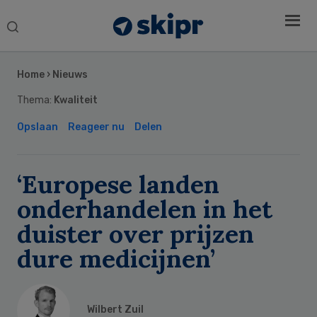
Search
this
Secondary
website
Sidebar
Home
›
Nieuws
Thema:
Kwaliteit
Opslaan
Reageer nu
Delen
‘Europese landen
onderhandelen in het
duister over prijzen
dure medicijnen’
Wilbert Zuil