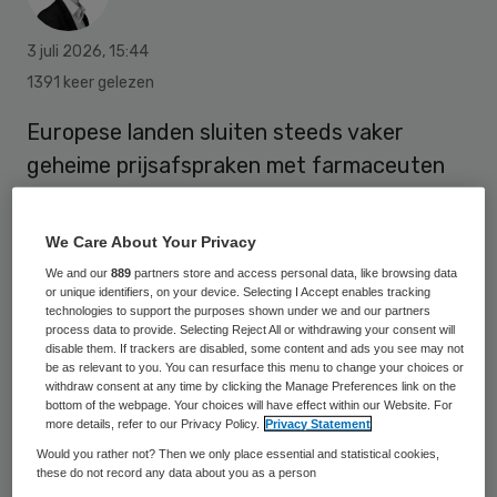
3 juli 2026
,
15:44
1391 keer gelezen
Europese landen sluiten steeds vaker
geheime prijsafspraken met farmaceuten
over dure geneesmiddelen, waaronder
kankermedicijnen. Hierdoor hebben
We Care About Your Privacy
overheden geen idee wat buurlanden
We and our
889
partners store and access personal data, like browsing data
werkelijk betalen en onderhandelen zij blind,
or unique identifiers, on your device. Selecting I Accept enables tracking
technologies to support the purposes shown under we and our partners
stelt KWF Kankerbestrijding op basis van
process data to provide. Selecting Reject All or withdrawing your consent will
disable them. If trackers are disabled, some content and ads you see may not
nieuw onderzoek van het European Fair
be as relevant to you. You can resurface this menu to change your choices or
withdraw consent at any time by clicking the Manage Preferences link on the
Pricing Network (EFPN) in dertien landen.
bottom of the webpage. Your choices will have effect within our Website. For
more details, refer to our Privacy Policy.
Privacy Statement
Zij pleiten daarom voor meer Europese
Would you rather not? Then we only place essential and statistical cookies,
transparantie om verspilling van
these do not record any data about you as a person