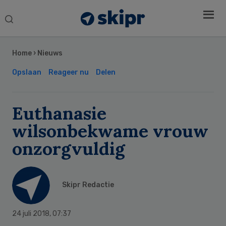
Search
this
Secondary
website
Sidebar
Home
›
Nieuws
Opslaan
Reageer nu
Delen
Euthanasie
wilsonbekwame vrouw
onzorgvuldig
Skipr Redactie
24 juli 2018
,
07:37