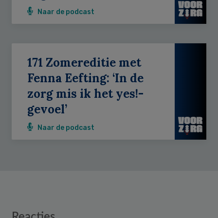
Naar de podcast
171 Zomereditie met
Fenna Eefting: ‘In de
zorg mis ik het yes!-
gevoel’
Naar de podcast
Reader
Reacties