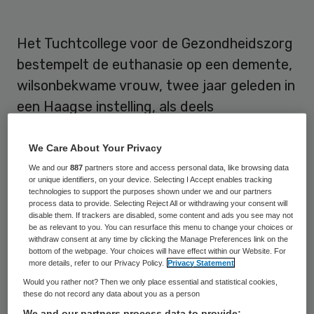
Het Tuchtcollege voor de Gezondheidszorg
bestempelt de euthanasie op een demente,
wilsonbekwame vrouw, twee jaar geleden in
een Haagse instelling, als deels
onzorgvuldig. De verantwoordelijke arts is
berispt.
We Care About Your Privacy
We and our
887
partners store and access personal data, like browsing data
or unique identifiers, on your device. Selecting I Accept enables tracking
Op het moment dat zij voorafgaand aan de
technologies to support the purposes shown under we and our partners
euthanasie een middeltje in haar koffie
process data to provide. Selecting Reject All or withdrawing your consent will
disable them. If trackers are disabled, some content and ads you see may not
kreeg voor een rustige inleiding, was de
be as relevant to you. You can resurface this menu to change your choices or
withdraw consent at any time by clicking the Manage Preferences link on the
patiënte niet over de plannen ingelicht. Wel
bottom of the webpage. Your choices will have effect within our Website. For
more details, refer to our Privacy Policy.
Privacy Statement
had ze ooit opgeschreven dat zij wilde
Would you rather not? Then we only place essential and statistical cookies,
sterven voor zij naar een tehuis moest,
these do not record any data about you as a person
maar later voegde zij toe dat ze zelf het
We and our partners process data to provide: