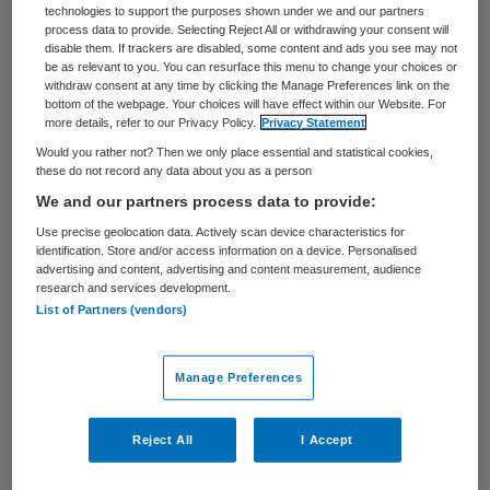
technologies to support the purposes shown under we and our partners
door de twee zorgondernemers, een
process data to provide. Selecting Reject All or withdrawing your consent will
disable them. If trackers are disabled, some content and ads you see may not
echtpaar, die de locatie beheren. Als gevolg
be as relevant to you. You can resurface this menu to change your choices or
withdraw consent at any time by clicking the Manage Preferences link on the
hiervan haalden de ouders hun kinderen
bottom of the webpage. Your choices will have effect within our Website. For
more details, refer to our Privacy Policy.
Privacy Statement
weg uit het Thomashuis en dienden
Would you rather not? Then we only place essential and statistical cookies,
verschillende ouders een klacht in bij de
these do not record any data about you as a person
IGJ. Naar aanleiding van deze
We and our partners process data to provide:
“overduidelijke vertrouwensbreuk tussen
Use precise geolocation data. Actively scan device characteristics for
identification. Store and/or access information on a device. Personalised
ouders en zorgondernemers” heeft DDN de
advertising and content, advertising and content measurement, audience
research and services development.
franchiseovereenkomst met het echtpaar
List of Partners (vendors)
ontbonden.
De twee voormalige zorgondernemers
Manage Preferences
hebben, zoals verplicht door de Wet
Reject All
I Accept
Kwaliteit, Klachten en Geschillen Zorg, een
melding gedaan bij de IGJ naar aanleiding