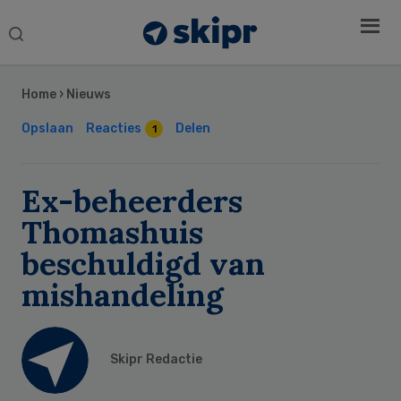
Search
this
Secondary
website
Sidebar
Home
›
Nieuws
Opslaan
Reacties
Delen
1
Ex-beheerders
Thomashuis
beschuldigd van
mishandeling
Skipr Redactie