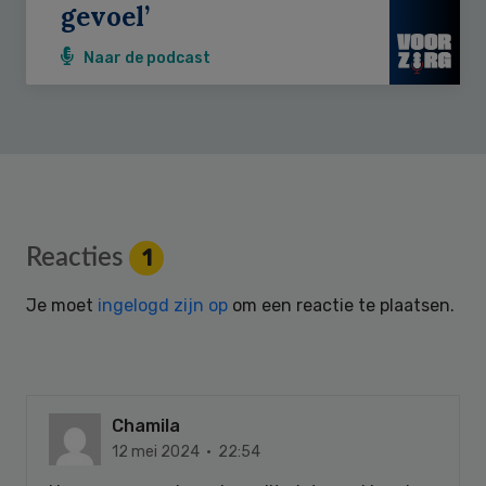
gevoel’
Naar de podcast
Reader
Reacties
1
Interactions
Je moet
ingelogd zijn op
om een reactie te plaatsen.
Chamila
12 mei 2024 · 22:54