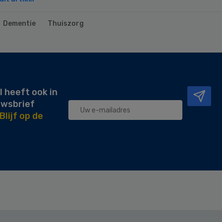
Dementie
Thuiszorg
l heeft ook in
uwsbrief
Blijf op de