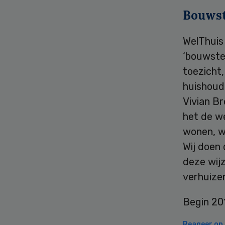
Bouws
WelThuis
‘bouwsten
toezicht,
huishoude
Vivian Br
het de we
wonen, w
Wij doen 
deze wij
verhuize
Begin 20
Reageer op d