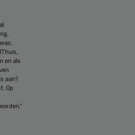
al
ing,
 was,
lThuis,
n en als
jven
is aan?
t. Op
worden.”