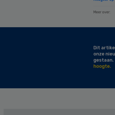
Meer over:
Secondary
Sidebar
Dit artike
onze nie
gestaan.
hoogte.