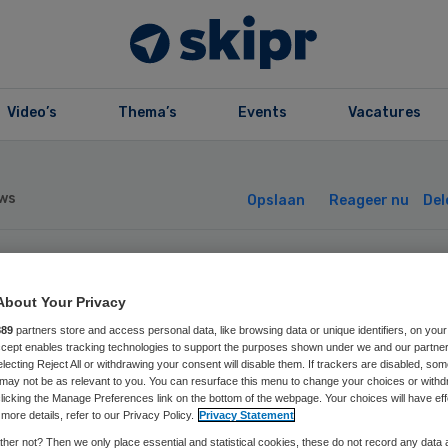
Video’s
Thema’s
Events
Vacatures
ws
Opslaan
Reageer nu
Del
periment: thuisz
About Your Privacy
889
partners store and access personal data, like browsing data or unique identifiers, on your
or dementerend
Accept enables tracking technologies to support the purposes shown under we and our partne
electing Reject All or withdrawing your consent will disable them. If trackers are disabled, so
may not be as relevant to you. You can resurface this menu to change your choices or withd
licking the Manage Preferences link on the bottom of the webpage. Your choices will have eff
more details, refer to our Privacy Policy.
Privacy Statement
her not? Then we only place essential and statistical cookies, these do not record any data