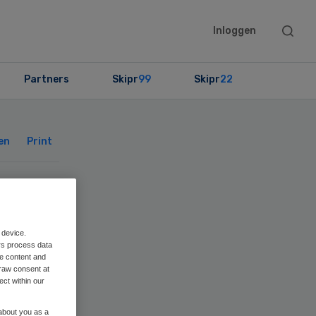
Searc
Inloggen
this
websit
Partners
Skipr
99
Skipr
22
Primary
Sidebar
en
Print
org
 device.
en
rs process data
me content and
raw consent at
ect within our
 about you as a