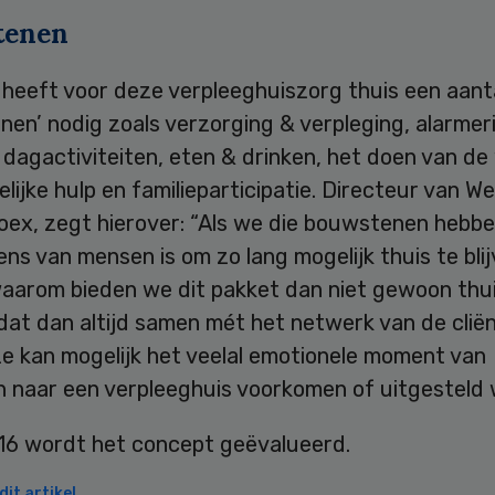
tenen
 heeft voor deze verpleeghuiszorg thuis een aant
en’ nodig zoals verzorging & verpleging, alarmer
 dagactiviteiten, eten & drinken, het doen van de
lijke hulp en familieparticipatie. Directeur van We
oex, zegt hierover: “Als we die bouwstenen hebbe
ns van mensen is om zo lang mogelijk thuis te bli
aarom bieden we dit pakket dan niet gewoon thu
dat dan altijd samen mét het netwerk van de cliën
ze kan mogelijk het veelal emotionele moment van
n naar een verpleeghuis voorkomen of uitgesteld 
16 wordt het concept geëvalueerd.
it artikel