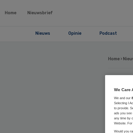
Home
Nieuwsbrief
Nieuws
Opinie
Podcast
Home
›
Nieu
Ex
We Care 
We and our
vo
Selecting I 
to provide. S
ads you see 
any time by c
Website. For 
Would you rat