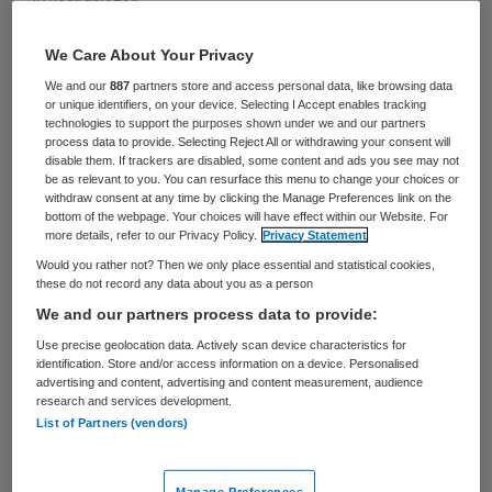
28 keer gelezen
We Care About Your Privacy
De Inspectie voor de Gezondheidszorg
We and our
887
partners store and access personal data, like browsing data
(IGZ) heeft een externe commissie
or unique identifiers, on your device. Selecting I Accept enables tracking
technologies to support the purposes shown under we and our partners
ingesteld ter ondersteuning van een lopend
process data to provide. Selecting Reject All or withdrawing your consent will
onderzoek naar mogelijke misstanden bij
disable them. If trackers are disabled, some content and ads you see may not
be as relevant to you. You can resurface this menu to change your choices or
het UMC Utrecht. Jan Willem Leer,
withdraw consent at any time by clicking the Manage Preferences link on the
bottom of the webpage. Your choices will have effect within our Website. For
voormalig hoogleraar en hoofd van de
more details, refer to our Privacy Policy.
Privacy Statement
afdeling radiotherapie aan het
Would you rather not? Then we only place essential and statistical cookies,
these do not record any data about you as a person
Radboudumc, is aangesteld als voorzitter,
We and our partners process data to provide:
maakte de IGZ maandag bekend.
Use precise geolocation data. Actively scan device characteristics for
identification. Store and/or access information on a device. Personalised
De inspectie kondigde begin november een
advertising and content, advertising and content measurement, audience
research and services development.
onderzoek aan naar de patiëntveiligheid en
List of Partners (vendors)
het bestuur, naar aanleiding van twee
calamiteiten en klachten over een
Manage Preferences