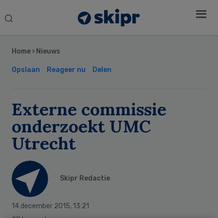
Search
this
Secondary
website
Sidebar
Home
›
Nieuws
Opslaan
Reageer nu
Delen
Externe commissie
onderzoekt UMC
Utrecht
Skipr Redactie
14 december 2015
,
13:21