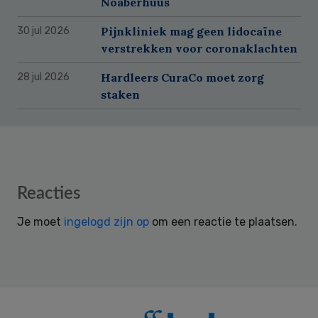
Noaberhuus
Pijnkliniek mag geen lidocaïne
30 jul 2026
verstrekken voor coronaklachten
Hardleers CuraCo moet zorg
28 jul 2026
staken
Reader
Reacties
Interactions
Je moet
ingelogd zijn op
om een reactie te plaatsen.