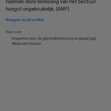
noemde deze beslissing van het bestuur
hoogst ongebruikelijk. (ANP)
Reageer op dit artikel
Meer over:
Inspectie voor de gezondheidszorg en jeugd (igj)
Medische fouten
Primary
Sidebar