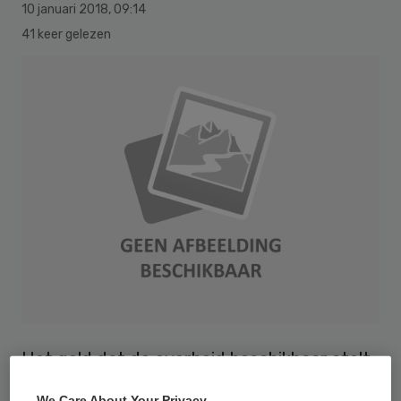
10 januari 2018
,
09:14
41 keer gelezen
Het geld dat de overheid beschikbaar stelt
voor het aantrekken van extra personeel in
We Care About Your Privacy