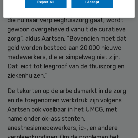
moeten kijken naar de samenhang tussen
Reject All
I Accept
‘care’ en ‘cure’, want de bijna 2 miljard euro
die nu naar verpleeghuiszorg gaat, wordt
gewoon overgeheveld vanuit de curatieve
zorg”, aldus Aartsen. “Bovendien moet dat
geld worden besteed aan 20.000 nieuwe
medewerkers, die er simpelweg niet zijn.
Dat leidt tot leegroof van de thuiszorg en
ziekenhuizen.”
De tekorten op de arbeidsmarkt in de zorg
en de toegenomen werkdruk zijn volgens
Aartsen ook voelbaar in het UMCG, met
name onder ok-assistenten,
anesthesiemedewerkers, ic-, en andere
verpleegkundigen. Om de problemen het