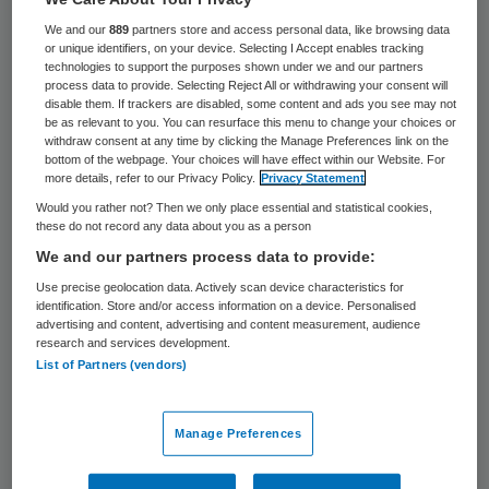
verpleeghuizen, wordt onttrokken aan de
We and our
889
partners store and access personal data, like browsing data
curatieve zorg. De benodigde nieuwe
or unique identifiers, on your device. Selecting I Accept enables tracking
technologies to support the purposes shown under we and our partners
verpleeghuismedewerkers zijn bovendien
process data to provide. Selecting Reject All or withdrawing your consent will
disable them. If trackers are disabled, some content and ads you see may not
niet beschikbaar. Het gevolg is een
be as relevant to you. You can resurface this menu to change your choices or
‘leegroof’ van de thuiszorg en ziekenhuizen,
withdraw consent at any time by clicking the Manage Preferences link on the
bottom of the webpage. Your choices will have effect within our Website. For
stelde bestuursvoorzitter Jos Aartsen van
more details, refer to our Privacy Policy.
Privacy Statement
het Universitair Medisch Centrum
Would you rather not? Then we only place essential and statistical cookies,
these do not record any data about you as a person
Groningen (UMCG) dinsdag in zijn
We and our partners process data to provide:
nieuwjaarstoespraak.
Use precise geolocation data. Actively scan device characteristics for
identification. Store and/or access information on a device. Personalised
Aartsen
pleitte
in zijn toespraak voor een
advertising and content, advertising and content measurement, audience
research and services development.
integrale visie van het kabinet om de
List of Partners (vendors)
stijgende tekorten op de arbeidsmarkt
tegen te gaan. “Het kabinet zou de
Manage Preferences
middelen beter moeten verdelen en ook