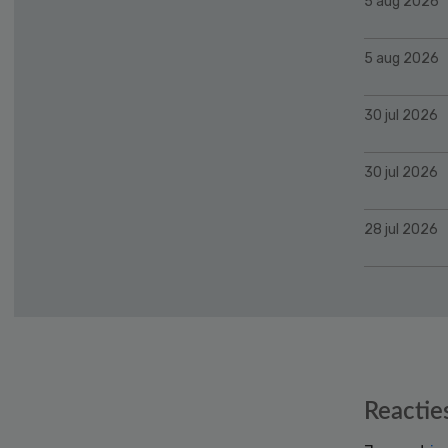
5 aug 2026
5 aug 2026
30 jul 2026
30 jul 2026
28 jul 2026
Reader
Reactie
Interactions