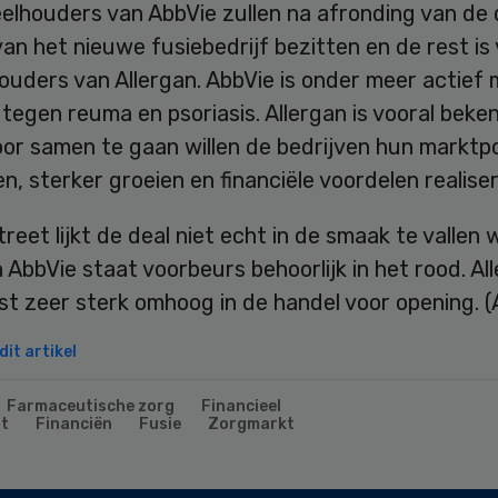
elhouders van AbbVie zullen na afronding van de 
an het nieuwe fusiebedrijf bezitten en de rest is
uders van Allergan. AbbVie is onder meer actief 
tegen reuma en psoriasis. Allergan is vooral beke
or samen te gaan willen de bedrijven hun marktpo
n, sterker groeien en financiële voordelen realise
treet lijkt de deal niet echt in de smaak te vallen
 AbbVie staat voorbeurs behoorlijk in het rood. Al
ist zeer sterk omhoog in de handel voor opening. 
it artikel
Farmaceutische zorg
Financieel
t
Financiën
Fusie
Zorgmarkt