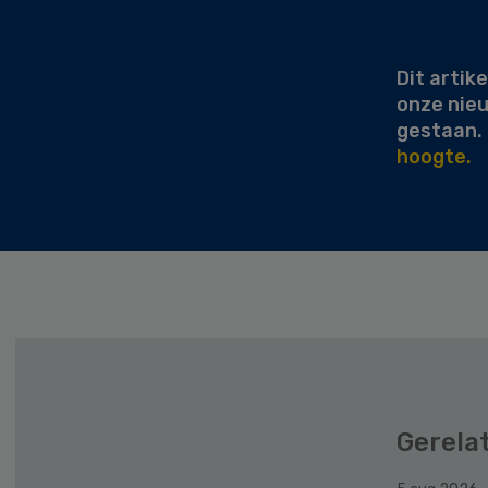
Secondary
Sidebar
Dit artike
onze nie
gestaan.
hoogte.
Gerela