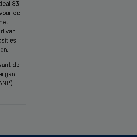
deal 83
 voor de
met
nd van
sities
ren.
 want de
lergan
(ANP)