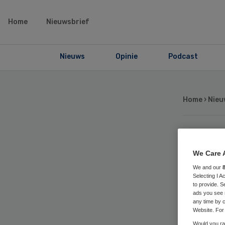
Home
Nieuwsbrief
Nieuws
Opinie
Podcast
Home
›
Nieu
Fa
We Care 
55 
We and our
Selecting I 
to provide. S
ads you see 
vo
any time by c
Website. For 
Would you rat