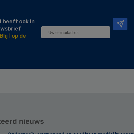
l heeft ook in
uwsbrief
Blijf op de
teerd nieuws
Onderzoek: eeuwenoud en goedkoop medicijn tegen