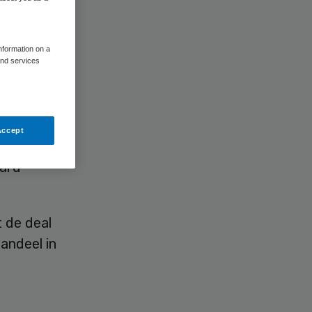
information on a
and services
 dollar
Accept
edrijf
jard
 de deal
aandeel in
t