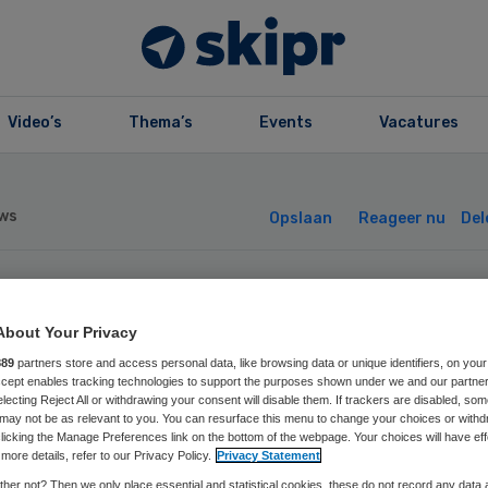
Video’s
Thema’s
Events
Vacatures
ws
Opslaan
Reageer nu
Del
rmaceut AbbVie l
About Your Privacy
miljard euro nee
889
partners store and access personal data, like browsing data or unique identifiers, on your
Accept enables tracking technologies to support the purposes shown under we and our partne
electing Reject All or withdrawing your consent will disable them. If trackers are disabled, so
may not be as relevant to you. You can resurface this menu to change your choices or withd
or Allergan
licking the Manage Preferences link on the bottom of the webpage. Your choices will have eff
more details, refer to our Privacy Policy.
Privacy Statement
her not? Then we only place essential and statistical cookies, these do not record any data