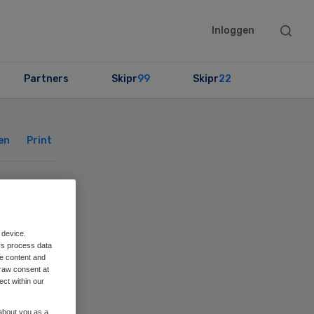
Searc
Inloggen
this
websit
Partners
Skipr
99
Skipr
22
Primary
Sidebar
en
Print
egt
r
 device.
rs process data
me content and
raw consent at
ect within our
 about you as a