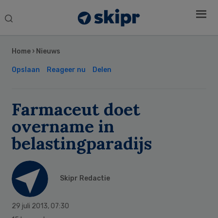
Search
this
Secondary
website
Sidebar
Home
›
Nieuws
Opslaan
Reageer nu
Delen
Farmaceut doet
overname in
belastingparadijs
Skipr Redactie
29 juli 2013
,
07:30