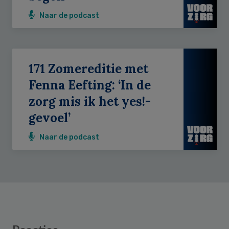
Naar de podcast
171 Zomereditie met
Fenna Eefting: ‘In de
zorg mis ik het yes!-
gevoel’
Naar de podcast
Reader