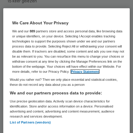
15 keer gelezen
De Amerikaanse medicijnenfabrikant
We Care About Your Privacy
Perrigo uit Allegan in de staat Michigan
We and our
889
partners store and access personal data, like browsing data
koopt zijn Ierse branchegenoot Elan voor
or unique identifiers, on your device. Selecting I Accept enables tracking
technologies to support the purposes shown under we and our partners
een 8,6 miljard dollar (circa 6,5 miljard euro).
process data to provide. Selecting Reject All or withdrawing your consent will
disable them. If trackers are disabled, some content and ads you see may not
Dat hebben beide bedrijven maandag
be as relevant to you. You can resurface this menu to change your choices or
bekendgemaakt.
withdraw consent at any time by clicking the Manage Preferences link on the
bottom of the webpage. Your choices will have effect within our Website. For
more details, refer to our Privacy Policy.
Privacy Statement
De acquisitie van het in Dublin gevestigde
Would you rather not? Then we only place essential and statistical cookies,
these do not record any data about you as a person
Elan levert Perrigo een belastingvriendelijke
We and our partners process data to provide:
basis op voor verdere internationale
Use precise geolocation data. Actively scan device characteristics for
uitbreiding. In Ierland is de
identification. Store and/or access information on a device. Personalised
advertising and content, advertising and content measurement, audience
vennootschapsbelasting 12,5 procent.
research and services development.
Daarmee is de EU-lidstaat een van de
List of Partners (vendors)
meest aantrekkelijke locaties in de wereld