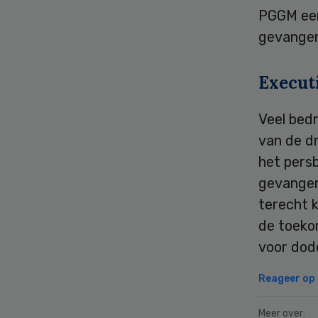
PGGM een
gevangen
Execut
Veel bedr
van de dr
het persb
gevangen
terecht 
de toekom
voor dode
Reageer op d
Meer over: