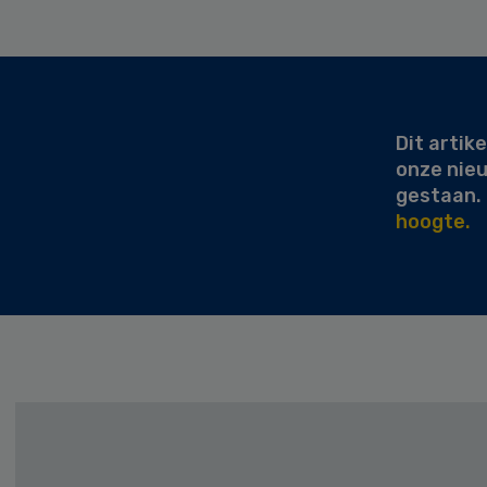
Secondary
Sidebar
Dit artike
onze nie
gestaan.
hoogte.