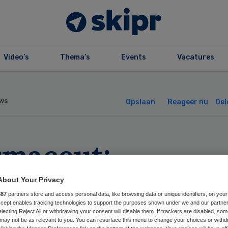
Video’s
Thema’s
Events
Vacatures
ws
Opslaan
Reageer nu
Del
rmaceut:
erverslapper nie
About Your Privacy
887
partners store and access personal data, like browsing data or unique identifiers, on your
 doodstraf
Accept enables tracking technologies to support the purposes shown under we and our partne
electing Reject All or withdrawing your consent will disable them. If trackers are disabled, so
may not be as relevant to you. You can resurface this menu to change your choices or withd