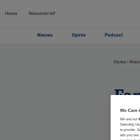
Home
Nieuwsbrief
Nieuws
Opinie
Podcast
Home
›
Nieu
Fa
spi
We Care 
We and our
bij
Selecting I 
to provide. S
ads you see 