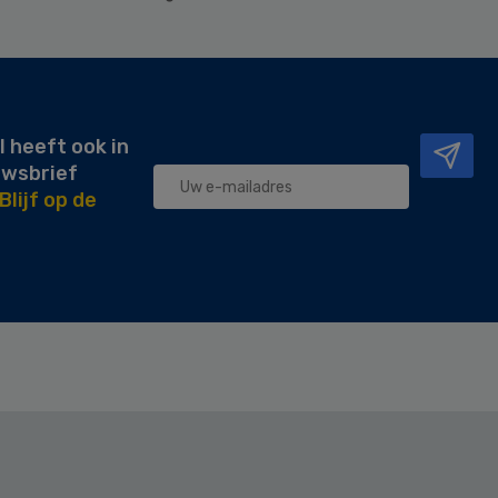
l heeft ook in
uwsbrief
Blijf op de