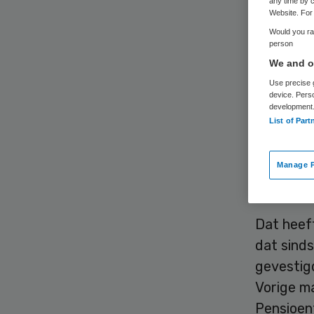
any time by c
Website. For 
Would you rat
person
We and ou
Use precise g
device. Pers
Farmaceu
development
List of Part
gebruikt 
middel r
spiervers
Manage P
gebruik 
Dat heef
dat sinds
gevestigd
Vorige m
Pensioen