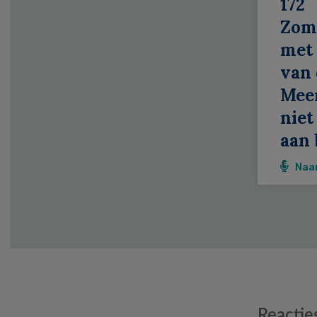
172
Zom
met 
van 
Meer
niet
aan 
Naa
Reader
Reactie