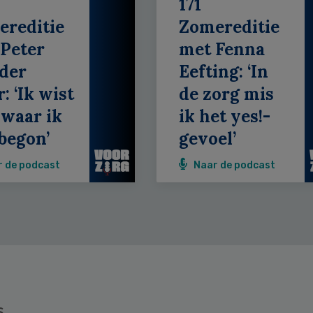
171
ereditie
Zomereditie
Peter
met Fenna
der
Eefting: ‘In
: ‘Ik wist
de zorg mis
 waar ik
ik het yes!-
begon’
gevoel’
r de podcast
Naar de podcast
s