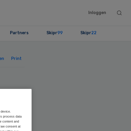
Searc
Inloggen
this
websit
Partners
Skipr
99
Skipr
22
Primary
Sidebar
en
Print
t
 device.
rs process data
me content and
raw consent at