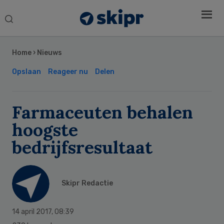
Search
this
Secondary
website
Sidebar
Home
›
Nieuws
Opslaan
Reageer nu
Delen
Farmaceuten behalen
hoogste
bedrijfsresultaat
Skipr Redactie
14 april 2017
,
08:39