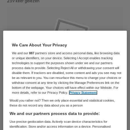
239 keer gelezen
We Care About Your Privacy
We and our
887
partners store and access personal data, like browsing data
or unique identifiers, on your device. Selecting I Accept enables tracking
technologies to support the purposes shown under we and our partners
process data to provide. Selecting Reject All or withdrawing your consent will
disable them. If trackers are disabled, some content and ads you see may not
be as relevant to you. You can resurface this menu to change your choices or
withdraw consent at any time by clicking the Manage Preferences link on the
bottom of the webpage. Your choices will have effect within our Website. For
more details, refer to our Privacy Policy.
Privacy Statement
Would you rather not? Then we only place essential and statistical cookies,
medical pills and tablets in euro bank notes money costs symbol
these do not record any data about you as a person
We and our partners process data to provide:
De farmaceutische industrie behaalde in
Use precise geolocation data. Actively scan device characteristics for
2015 relatief het hoogste bedrijfsresultaat
identification. Store and/or access information on a device. Personalised