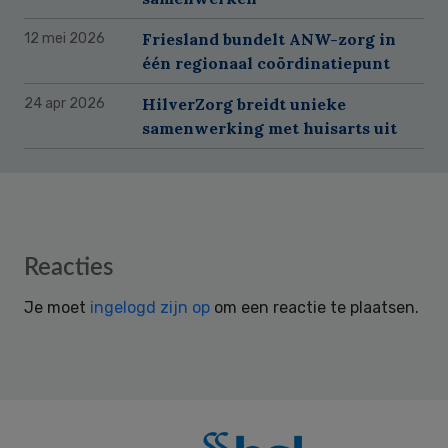
Friesland bundelt ANW-zorg in
12 mei 2026
één regionaal coördinatiepunt
HilverZorg breidt unieke
24 apr 2026
samenwerking met huisarts uit
Reader
Reacties
Interactions
Je moet
ingelogd zijn op
om een reactie te plaatsen.