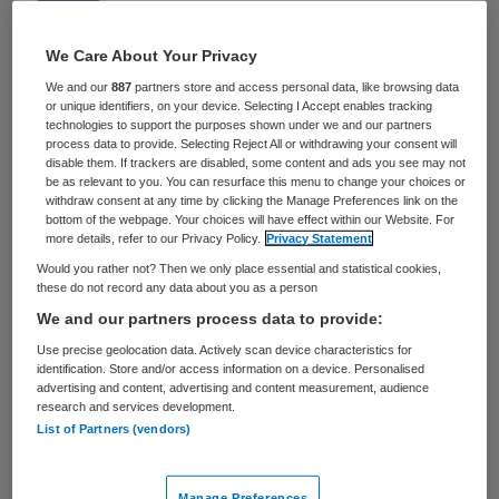
Skipr Redactie
We Care About Your Privacy
We and our
887
partners store and access personal data, like browsing data
29 mei 2026
,
13:11
or unique identifiers, on your device. Selecting I Accept enables tracking
384 keer gelezen
technologies to support the purposes shown under we and our partners
process data to provide. Selecting Reject All or withdrawing your consent will
disable them. If trackers are disabled, some content and ads you see may not
De Federatie Landbouw en Zorg (FLZ), de
be as relevant to you. You can resurface this menu to change your choices or
Groene GGZ en de Groene
withdraw consent at any time by clicking the Manage Preferences link on the
bottom of the webpage. Your choices will have effect within our Website. For
Gehandicaptenzorg zijn een strategische
more details, refer to our Privacy Policy.
Privacy Statement
samenwerking aangegaan. Samen willen ze
Would you rather not? Then we only place essential and statistical cookies,
these do not record any data about you as a person
de inzet van natuur structureel verankeren
We and our partners process data to provide:
in de zorg, zo laten ze weten.
Use precise geolocation data. Actively scan device characteristics for
identification. Store and/or access information on a device. Personalised
advertising and content, advertising and content measurement, audience
research and services development.
De Groene GGZ en de Groene
List of Partners (vendors)
Gehandicaptenzorg zijn een initiatief van
Nature For Health (NFH) en IVN
Manage Preferences