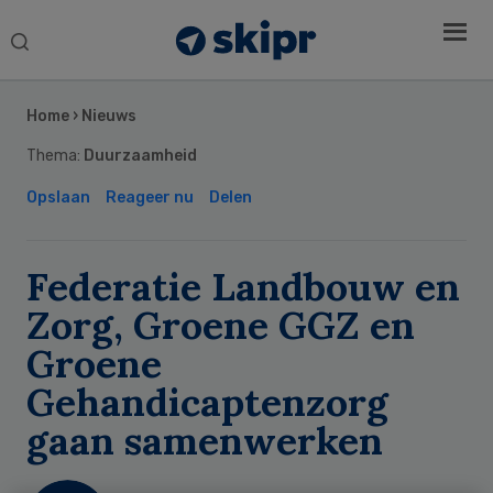
Search
this
Secondary
website
Sidebar
Home
›
Nieuws
Thema:
Duurzaamheid
Opslaan
Reageer nu
Delen
Federatie Landbouw en
Zorg, Groene GGZ en
Groene
Gehandicaptenzorg
gaan samenwerken