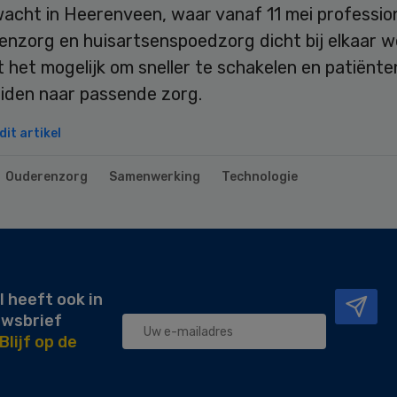
acht in Heerenveen, waar vanaf 11 mei profession
enzorg en huisartsenspoedzorg dicht bij elkaar w
 het mogelijk om sneller te schakelen en patiënte
eiden naar passende zorg.
it artikel
Ouderenzorg
Samenwerking
Technologie
l heeft ook in
uwsbrief
Blijf op de