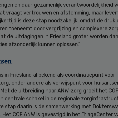
ngen en daar gezamenlijk verantwoordelijkheid v
at vraagt vertrouwen en afstemming, maar levert
ijkertijd is deze stap noodzakelijk, omdat de druk
jaren toeneemt door vergrijzing en complexere zo
dat de uitdagingen in Friesland groter worden da
ies afzonderlijk kunnen oplossen.”
tsen
s in Friesland al bekend als coördinatiepunt voor
org, onder andere als verwijspunt voor huisartse
 Met de uitbreiding naar ANW-zorg groeit het CO
en centrale schakel in de regionale zorginfrastruc
jke stap daarin is de samenwerking met Doktersw
. Het COF ANW is gevestigd in het TriageCenter v