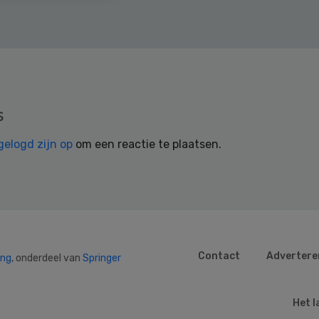
s
gelogd zijn op
om een reactie te plaatsen.
Contact
Advertere
ing
, onderdeel van
Springer
Het l