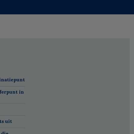
inatiepunt
ferpunt in
s uit
 die