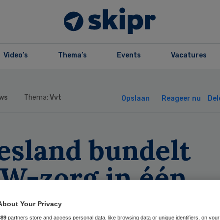
Video’s
Thema’s
Events
Vacatures
ws
Thema:
Vvt
Opslaan
Reageer nu
Del
esland bundelt
W-zorg in één
gionaal
About Your Privacy
889
partners store and access personal data, like browsing data or unique identifiers, on your