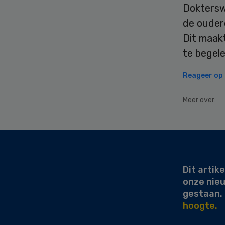
Doktersw
de ouder
Dit maakt
te begel
Reageer op d
Meer over:
Secondary
Sidebar
Dit artike
onze nie
gestaan.
hoogte.