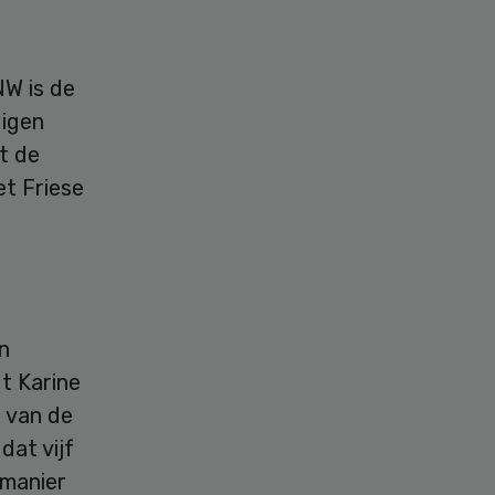
W is de
digen
t de
t Friese
n
t Karine
 van de
dat vijf
 manier