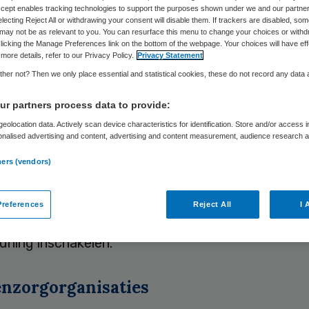
ördinatiepunt
Accept enables tracking technologies to support the purposes shown under we and our partne
electing Reject All or withdrawing your consent will disable them. If trackers are disabled, so
may not be as relevant to you. You can resurface this menu to change your choices or withd
licking the Manage Preferences link on the bottom of the webpage. Your choices will have eff
more details, refer to our Privacy Policy.
Privacy Statement
her not? Then we only place essential and statistical cookies, these do not record any data
Carina van Aartsen
12 mei 2026
,
11:09
1556 keer gelezen
r partners process data to provide:
eolocation data. Actively scan device characteristics for identification. Store and/or access 
dinatiepunt Ouderenzorg Friesland (COF) ANW is 
onalised advertising and content, advertising and content measurement, audience research 
.
 punt voor de coördinatie van medische en verple
ners (vendors)
n in de ANW-uren, voor de hele provincie.
references
Reject All
I 
ssionals kunnen met één telefoontje snel de juis
uning inschakelen.
nzorgorganisaties