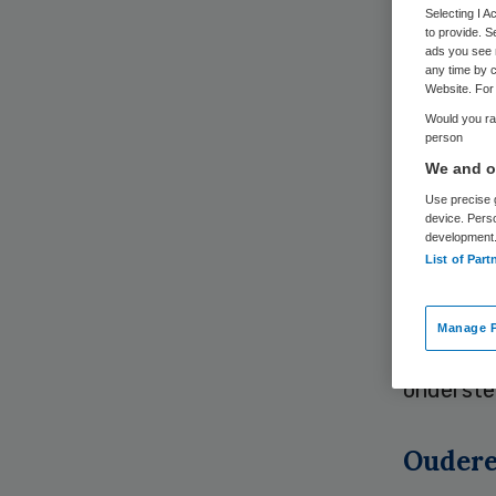
co
Selecting I 
to provide. S
ads you see 
any time by c
Website. For 
Would you rat
person
We and ou
Use precise g
Het Coör
device. Pers
development
centraal
List of Part
zorgvrage
Manage P
Zorgprofe
onderste
Oudere