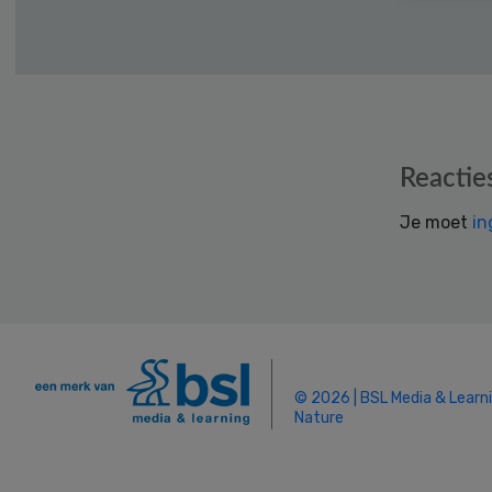
Reader
Reactie
Interactions
Je moet
in
© 2026 | BSL Media & Learn
Nature