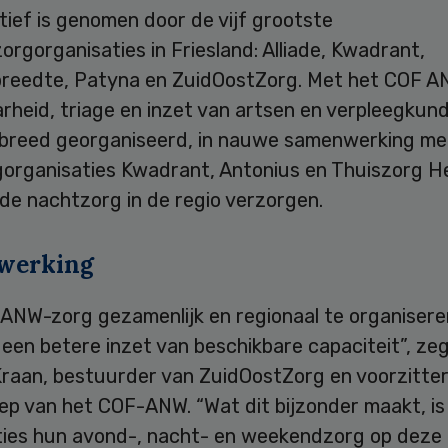
atief is genomen door de vijf grootste
rgorganisaties in Friesland: Alliade, Kwadrant,
reedte, Patyna en ZuidOostZorg. Met het COF AN
rheid, triage en inzet van artsen en verpleegkun
ebreed georganiseerd, in nauwe samenwerking me
gorganisaties Kwadrant, Antonius en Thuiszorg He
de nachtzorg in de regio verzorgen.
werking
 ANW-zorg gezamenlijk en regionaal te organisere
een betere inzet van beschikbare capaciteit”, zeg
Kraan, bestuurder van ZuidOostZorg en voorzitter
p van het COF-ANW. “Wat dit bijzonder maakt, is 
ties hun avond-, nacht- en weekendzorg op deze