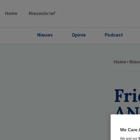
Home
Nieuwsbrief
Nieuws
Opinie
Podcast
Home
›
Nieu
Fri
AN
re
We Care 
We and our