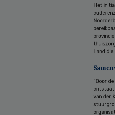
Het initi
ouderenzo
Noorderb
bereikbaa
provinci
thuiszor
Land die 
Samen
“Door de
ontstaat 
van der 
stuurgroe
organisa