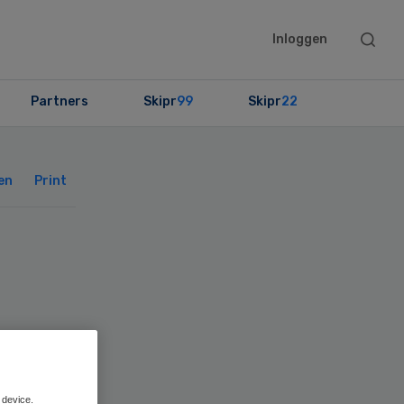
Searc
Inloggen
this
websit
Partners
Skipr
99
Skipr
22
Primary
Sidebar
en
Print
 device.