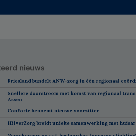
teerd nieuws
Friesland bundelt ANW-zorg in één regionaal coörd
Snellere doorstroom met komst van regionaal trans
Assen
ConForte benoemt nieuwe voorzitter
HilverZorg breidt unieke samenwerking met huisart
Verzekeraars en vvt-bestuurders lanceren stichting