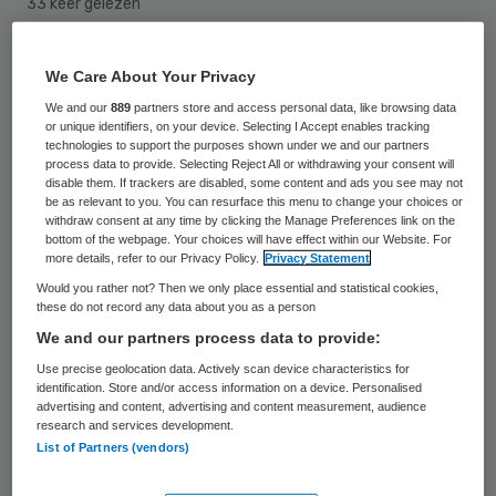
33 keer gelezen
FNV Zorg & Welzijn stapt naar de rechter
We Care About Your Privacy
als de gemeente Groningen niet binnen
We and our
889
partners store and access personal data, like browsing data
or unique identifiers, on your device. Selecting I Accept enables tracking
twee weken 140 verslagen van
technologies to support the purposes shown under we and our partners
keukentafelgesprekken uit 2015 vrijgeeft.
process data to provide. Selecting Reject All or withdrawing your consent will
disable them. If trackers are disabled, some content and ads you see may not
Ook dreigt de vakbond met een dwangsom
be as relevant to you. You can resurface this menu to change your choices or
withdraw consent at any time by clicking the Manage Preferences link on the
die kan oplopen tot 1.260 euro per cliënt.
bottom of the webpage. Your choices will have effect within our Website. For
more details, refer to our Privacy Policy.
Privacy Statement
De vakbond vermoedt dat de gemeente in
Would you rather not? Then we only place essential and statistical cookies,
these do not record any data about you as a person
2015 de zorg van 2.500 cliënten
We and our partners process data to provide:
terugschroefde naar 2,5 uur zonder dat de
Use precise geolocation data. Actively scan device characteristics for
zorgbehoefte in een rechtstreeks gesprek
identification. Store and/or access information on a device. Personalised
advertising and content, advertising and content measurement, audience
werd vastgesteld. Volgens de gemeente
research and services development.
List of Partners (vendors)
zijn deze gesprekken wel gevoerd en zitten
de verslagen ervan in de dossiers van de