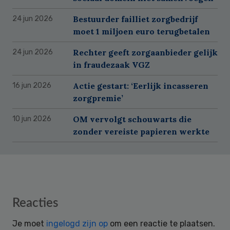
Bestuurder failliet zorgbedrijf
24 jun 2026
moet 1 miljoen euro terugbetalen
Rechter geeft zorgaanbieder gelijk
24 jun 2026
in fraudezaak VGZ
Actie gestart: ‘Eerlijk incasseren
16 jun 2026
zorgpremie’
OM vervolgt schouwarts die
10 jun 2026
zonder vereiste papieren werkte
Reader
Reacties
Interactions
Je moet
ingelogd zijn op
om een reactie te plaatsen.