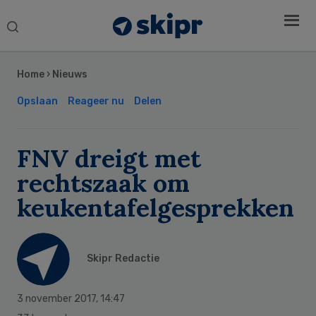
Search
this
Secondary
website
Sidebar
Home
›
Nieuws
Opslaan
Reageer nu
Delen
FNV dreigt met
rechtszaak om
keukentafelgesprekken
Skipr Redactie
3 november 2017
,
14:47