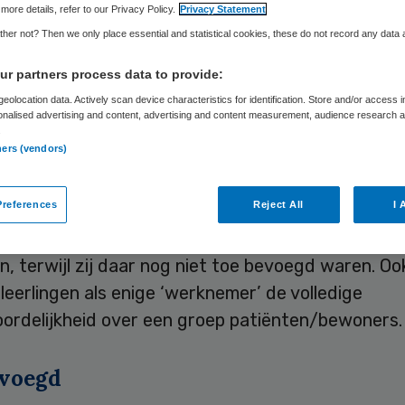
Skipr Redactie
3 november 2019
,
11:36
47 keer gelezen
more details, refer to our Privacy Policy.
Privacy Statement
her not? Then we only place essential and statistical cookies, these do not record any data
r partners process data to provide:
 & Welzijn heeft zondag een meldpunt geopend v
eolocation data. Actively scan device characteristics for identification. Store and/or access 
n, stagiairs en medewerkers in de gehandicaptenz
onalised advertising and content, advertising and content measurement, audience research 
.
vang en verpleeg- en verzorgingshuizen en thuisz
ners (vendors)
er hun klachten kwijt en hun ervaring delen.
references
Reject All
I 
nd opent het
meldpunt
naar aanleiding van meldi
a Reporter Radio over leerlingen die handelinge
n, terwijl zij daar nog niet toe bevoegd waren. Oo
eerlingen als enige ‘werknemer’ de volledige
ordelijkheid over een groep patiënten/bewoners.
evoegd