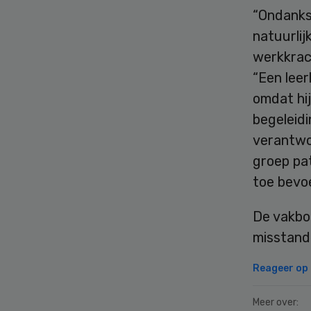
“Ondanks
natuurlij
werkkrac
“Een leer
omdat hij
begeleidi
verantwo
groep pat
toe bevo
De vakbo
misstand
Reageer op d
Meer over: