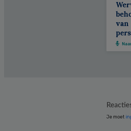
Wer
beh
van
pers
Naa
Reader
Reactie
Interactions
Je moet
in