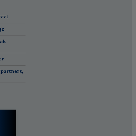
 vvt
gz
aak
er
partners,