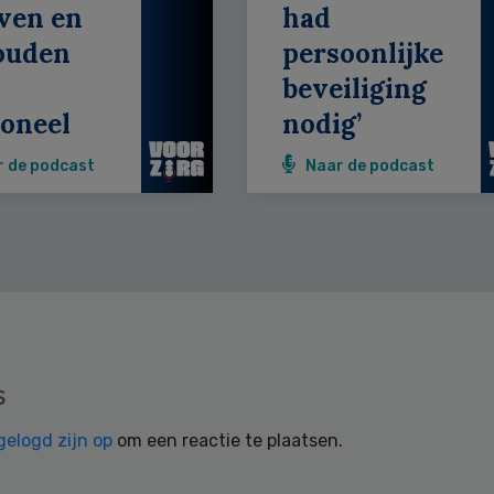
ven en
had
ouden
persoonlijke
beveiliging
oneel
nodig’
r de podcast
Naar de podcast
s
gelogd zijn op
om een reactie te plaatsen.