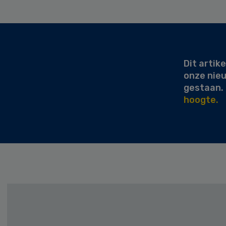
Secondary
Sidebar
Dit artike
onze nie
gestaan.
hoogte.