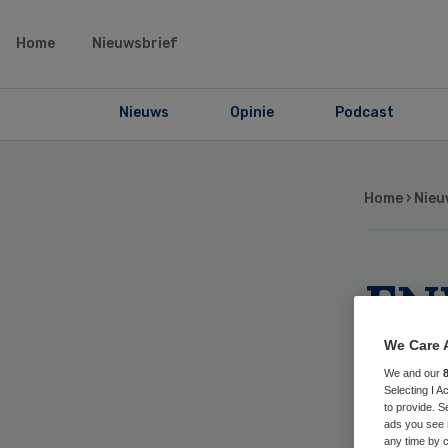
Home
Nieuwsbrief
Nieuws
Opinie
Podcast
Home
›
Nieu
FN
voo
We Care 
We and our
Selecting I 
to provide. S
ads you see 
any time by c