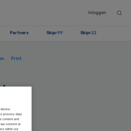
Searc
Inloggen
this
websit
Partners
Skipr
99
Skipr
22
Primary
Sidebar
en
Print
t
zorg
 device.
rs process data
me content and
raw consent at
ect within our