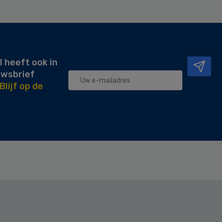
l heeft ook in
uwsbrief
Blijf op de