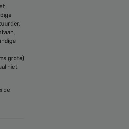
et
edige
tuurder.
staan,
undige
ms grote)
al niet
erde