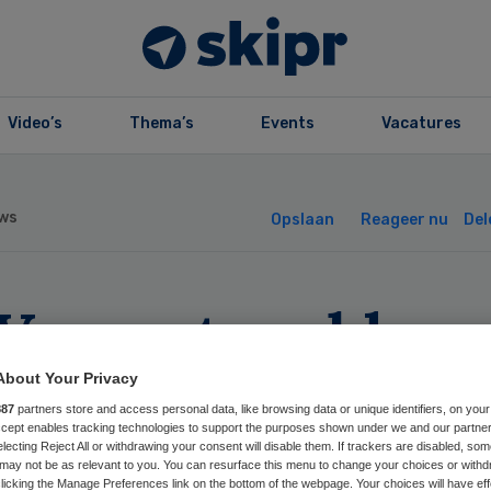
Video’s
Thema’s
Events
Vacatures
ws
Opslaan
Reageer nu
Del
V opent meldpun
r leerlingen in 
About Your Privacy
887
partners store and access personal data, like browsing data or unique identifiers, on your
Accept enables tracking technologies to support the purposes shown under we and our partne
electing Reject All or withdrawing your consent will disable them. If trackers are disabled, so
may not be as relevant to you. You can resurface this menu to change your choices or withd
licking the Manage Preferences link on the bottom of the webpage. Your choices will have eff