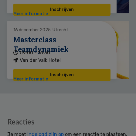
Inschrijven
Meer informatie
16 december 2025, Utrecht
Masterclass
Teamdynamiek
09:00 - 16:30
Van der Valk Hotel
Inschrijven
Meer informatie
Reader
Reacties
Interactions
Je moet
ingelogd zijn op
om een reactie te plaatsen.