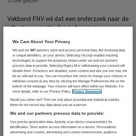
37 keer gelezen
Vakbond FNV wil dat een onderzoek naar de
effecten van ultrafijnstof onder
omwonenden van Schiphol wordt uitgebreid
We Care About Your Privacy
naar werknemers van de luchthaven, meldt
We and our
887
partners store and access personal data, like browsing data
EenVandaag.
or unique identifiers, on your device. Selecting I Accept enables tracking
technologies to support the purposes shown under we and our partners
process data to provide. Selecting Reject All or withdrawing your consent will
De eerste resultaten van een meerjarig
disable them. If trackers are disabled, some content and ads you see may not
be as relevant to you. You can resurface this menu to change your choices or
onderzoek van het Rijksinstituut voor
withdraw consent at any time by clicking the Manage Preferences link on the
bottom of the webpage. Your choices will have effect within our Website. For
Volksgezondheid en Milieu (RIVM) werden
more details, refer to our Privacy Policy.
Privacy Statement
eind juni gepubliceerd. “Wij vinden het
Would you rather not? Then we only place essential and statistical cookies,
these do not record any data about you as a person
vreemd dat de groep mensen die aan de
We and our partners process data to provide:
hoogste concentraties ultrafijnstof wordt
Use precise geolocation data. Actively scan device characteristics for
blootgesteld helemaal niet in het onderzoek
identification. Store and/or access information on a device. Personalised
advertising and content, advertising and content measurement, audience
is meegenomen”, zegt campagneleider