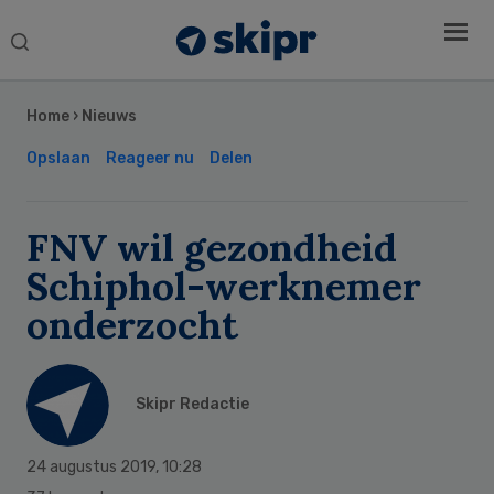
Search
this
Secondary
website
Sidebar
Home
›
Nieuws
Opslaan
Reageer nu
Delen
FNV wil gezondheid
Schiphol-werknemer
onderzocht
Skipr Redactie
24 augustus 2019
,
10:28