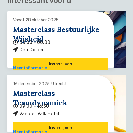
Interessant voor u
Vanaf 28 oktober 2025
Masterclass Bestuurlijke
Wijsheid
00:00 - 00:00
Den Dolder
Inschrijven
Meer informatie
16 december 2025, Utrecht
Masterclass
Teamdynamiek
09:00 - 16:30
Van der Valk Hotel
Inschrijven
Meer informatie