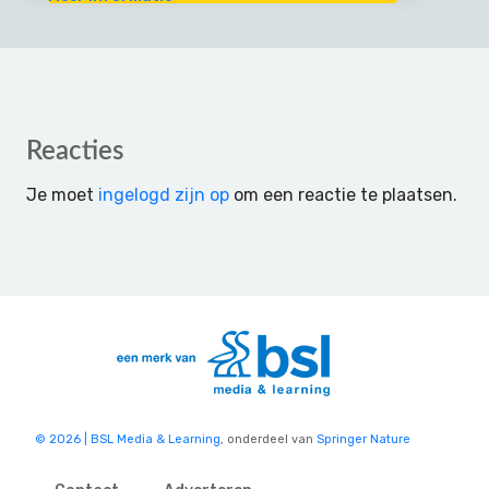
Reader
Reacties
Interactions
Je moet
ingelogd zijn op
om een reactie te plaatsen.
© 2026 | BSL Media & Learning
, onderdeel van
Springer Nature