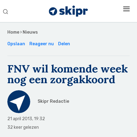
Search
this
Secondary
website
Sidebar
Home
›
Nieuws
Opslaan
Reageer nu
Delen
FNV wil komende week
nog een zorgakkoord
Skipr Redactie
21 april 2013
,
19:32
32 keer gelezen