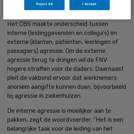
Reject All
I Accept
Ziekenhuizen
Het CBS maakte onderscheid tussen
interne (leidinggevenden en collega’s) en
externe (klanten, patiënten, leerlingen of
passagiers) agressie. Om de externe
agressie terug te dringen wil de FNV
hogere straffen voor de daders. Daarnaast
pleit de vakbond ervoor dat werknemers
anoniem aangifte kunnen doen, bijvoorbeeld
bij agressie in ziekenhuizen.
De interne agressie is moeilijker aan te
pakken, zegt de woordvoerder. “Het is een
belangrijke taak voor de leiding van het