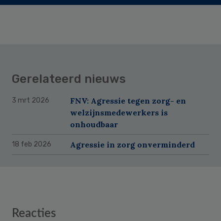
Gerelateerd nieuws
FNV: Agressie tegen zorg- en
3 mrt 2026
welzijnsmedewerkers is
onhoudbaar
Agressie in zorg onverminderd
18 feb 2026
Reader
Reacties