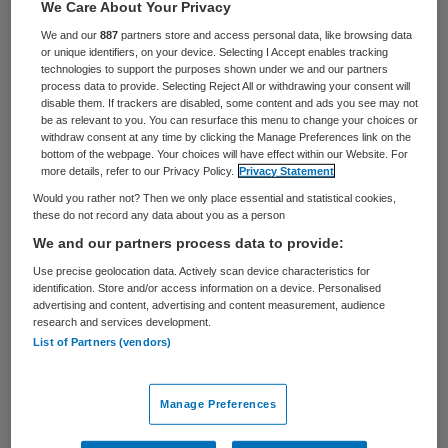
25 keer gelezen
We Care About Your Privacy
We and our
887
partners store and access personal data, like browsing data
or unique identifiers, on your device. Selecting I Accept enables tracking
Vakbond FNV noemt de cijfers van agressie
technologies to support the purposes shown under we and our partners
op de werkvloer onacceptabel. Dat zei een
process data to provide. Selecting Reject All or withdrawing your consent will
disable them. If trackers are disabled, some content and ads you see may not
woordvoerder maandag naar aanleiding van
be as relevant to you. You can resurface this menu to change your choices or
withdraw consent at any time by clicking the Manage Preferences link on the
berichtgeving van het Centraal Bureau voor
bottom of the webpage. Your choices will have effect within our Website. For
more details, refer to our Privacy Policy.
Privacy Statement
de Statistiek, dat meldde dat een derde
Would you rather not? Then we only place essential and statistical cookies,
van de werknemers in 2011 slachtoffer was
these do not record any data about you as a person
van geweld op het werk. Die cijfers komen
We and our partners process data to provide:
in grote lijnen overeen met 2010.
Use precise geolocation data. Actively scan device characteristics for
identification. Store and/or access information on a device. Personalised
advertising and content, advertising and content measurement, audience
“Het is echt een groot probleem”, aldus de
research and services development.
List of Partners (vendors)
woordvoerder. “We zijn al langer bezig om
dat aantal terug te dringen. Dat blijkt hard
Manage Preferences
nodig.”