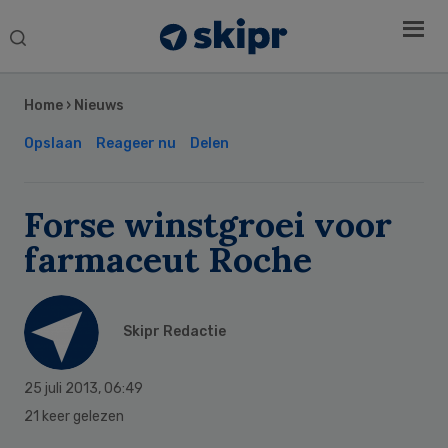
Search
this
Secondary
website
Sidebar
Home
›
Nieuws
Opslaan
Reageer nu
Delen
Forse winstgroei voor
farmaceut Roche
Skipr Redactie
25 juli 2013
,
06:49
21 keer gelezen