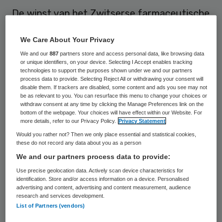
De winst van het Zwitserse farmaceutische
concern Roche is het afgelopen half jaar
We Care About Your Privacy
fors hoger uitgevallen dan een jaar eerder.
We and our
887
partners store and access personal data, like browsing data
Dat maakte Roche, ’s werelds grootste
or unique identifiers, on your device. Selecting I Accept enables tracking
producent van geneesmiddelen tegen
technologies to support the purposes shown under we and our partners
process data to provide. Selecting Reject All or withdrawing your consent will
kanker, donderdag bekend. De nettowinst
disable them. If trackers are disabled, some content and ads you see may not
be as relevant to you. You can resurface this menu to change your choices or
klom met 41 procent tot ruim 6 miljard frank
withdraw consent at any time by clicking the Manage Preferences link on the
bottom of the webpage. Your choices will have effect within our Website. For
(ongeveer 4,9 miljard euro).
more details, refer to our Privacy Policy.
Privacy Statement
Would you rather not? Then we only place essential and statistical cookies,
Het resultaat werd vooral gestuwd door
these do not record any data about you as a person
stijgende verkopen van geneesmiddelen,
We and our partners process data to provide:
waaronder de onlangs gelanceerde
Use precise geolocation data. Actively scan device characteristics for
identification. Store and/or access information on a device. Personalised
borstkankermedicijnen Perjeta en Kadcyla.
advertising and content, advertising and content measurement, audience
research and services development.
De markt voor de drie belangrijkste
List of Partners (vendors)
middelen tegen kanker van Roche, Rituxan,