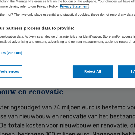
licking the Manage Preferences link on the bottom of the webpage. Your choices will have eff
more details, refer to our Privacy Policy.
Privacy Statement
her not? Then we only place essential and statistical cookies, these do not record any data
Skipr Redactie
5 juli 2010
,
14:54
38 keer gelezen
r partners process data to provide:
eolocation data. Actively scan device characteristics for identification. Store and/or access 
onalised advertising and content, advertising and content measurement, audience research 
ciscus Ziekenhuis Roosendaal heeft de financieri
.
wplannen rond. Hiermee is een bedrag van 74 milj
ners (vendors)
 Het Waarborgfonds voor de Zorgsector staat bo
dige bedrag.
references
Reject All
I 
ouw en renovatie
steringsbudget van 74 miljoen euro is bestemd vo
ase van nieuwbouw en renovatie van het bestaan
De totale kosten voor nieuwbouw en renovatie, di
rlopen, bedragen 100 miljoen euro. Nagenoeg het 