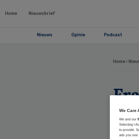
Home
Nieuwsbrief
Nieuws
Opinie
Podcast
Home
›
Nieu
Fr
hee
We Care 
We and our
bo
Selecting I 
to provide. S
ads you see 