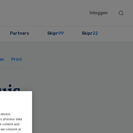
Searc
Inloggen
this
websit
Partners
Skipr
99
Skipr
22
Primary
Sidebar
en
Print
uis
 device.
rs process data
me content and
raw consent at