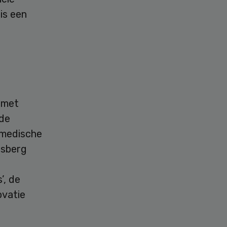
is een
n met
 de
r medische
nsberg
’, de
ovatie