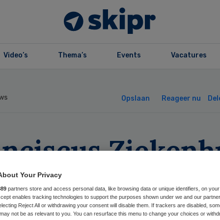
Video’s
Thema’s
Events
Vacatures
ws
Opslaan
Reageer nu
Del
anciscus Ziekenh
ft financiering
About Your Privacy
889
partners store and access personal data, like browsing data or unique identifiers, on your
uw rond
Accept enables tracking technologies to support the purposes shown under we and our partne
electing Reject All or withdrawing your consent will disable them. If trackers are disabled, so
may not be as relevant to you. You can resurface this menu to change your choices or withd