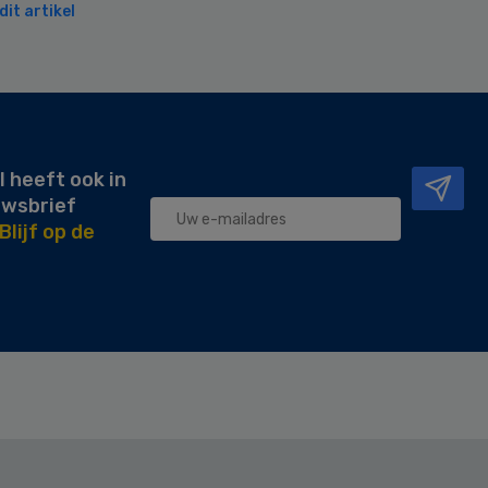
it artikel
l heeft ook in
uwsbrief
Blijf op de