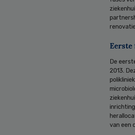
ziekenhu
partners
renovatie
Eerste 
De eerste
2013. De
poliklini
microbiol
ziekenhui
inrichtin
heralloca
van een 