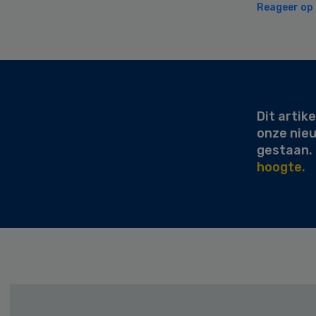
Reageer op d
Secondary
Sidebar
Dit artike
onze nie
gestaan.
hoogte.