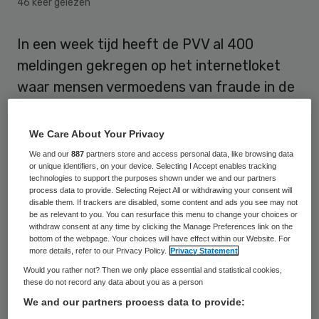
46 keer gelezen
In een week tijd heeft de PVV al 400
meldingen gekregen op het internetloket
waar mensen vermoedens van fraude in de
zorg kwijt kunnen. De meeste meldingen
gaan volgens Tweede Kamerlid Reinette
We Care About Your Privacy
Klever over rekeningen die niet kloppen.
We and our
887
partners store and access personal data, like browsing data
or unique identifiers, on your device. Selecting I Accept enables tracking
technologies to support the purposes shown under we and our partners
Rekening
process data to provide. Selecting Reject All or withdrawing your consent will
disable them. If trackers are disabled, some content and ads you see may not
be as relevant to you. You can resurface this menu to change your choices or
withdraw consent at any time by clicking the Manage Preferences link on the
Ze noemt als voorbeeld iemand die bij de
bottom of the webpage. Your choices will have effect within our Website. For
uroloog komt en te horen krijgt dat hij weet
more details, refer to our Privacy Policy.
Privacy Statement
Would you rather not? Then we only place essential and statistical cookies,
wat er gaat gebeuren, omdat hij volgens de
these do not record any data about you as a person
gegevens al eerder hetzelfde onderzoek
We and our partners process data to provide:
had ondergaan. “Of de KNO-arts die 1500