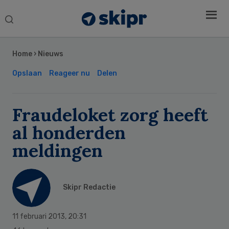
Search
this
Secondary
website
Sidebar
Home
›
Nieuws
Opslaan
Reageer nu
Delen
Fraudeloket zorg heeft
al honderden
meldingen
Skipr Redactie
11 februari 2013
,
20:31