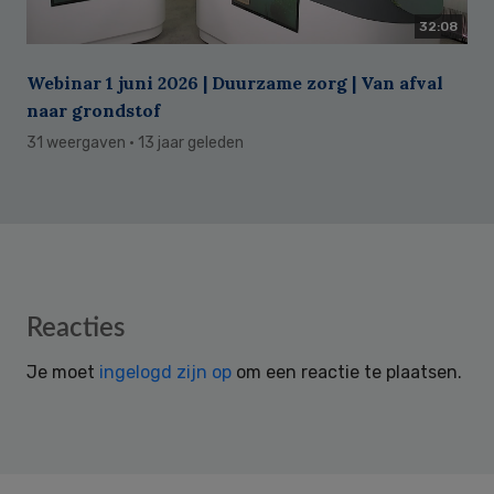
32:08
Webinar 1 juni 2026 | Duurzame zorg | Van afval
naar grondstof
31 weergaven
· 13 jaar geleden
Reader
Reacties
Interactions
Je moet
ingelogd zijn op
om een reactie te plaatsen.