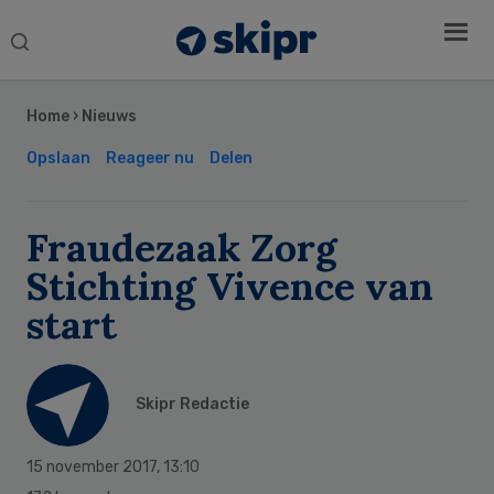
Search
this
Secondary
website
Sidebar
Home
›
Nieuws
Opslaan
Reageer nu
Delen
Fraudezaak Zorg
Stichting Vivence van
start
Skipr Redactie
15 november 2017
,
13:10