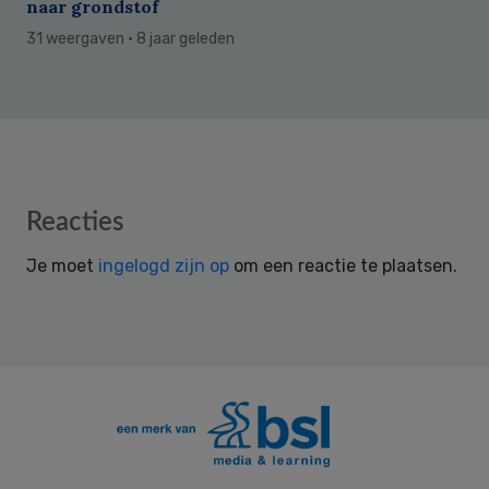
naar grondstof
31 weergaven
· 8 jaar geleden
Reader
Reacties
Interactions
Je moet
ingelogd zijn op
om een reactie te plaatsen.