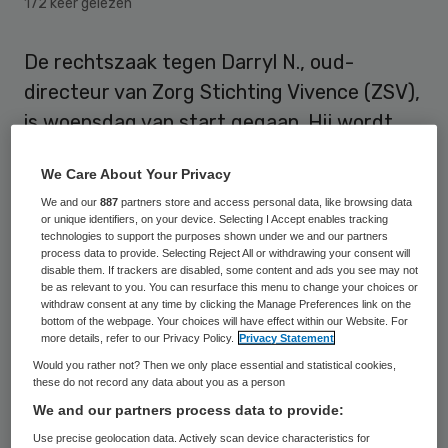
172 keer gelezen
De rechtszaak tegen Darryl N., oud-
directeur van Zorg Stichting Vivence (ZSV),
is woensdag van start gegaan. Hij wordt
verdacht van het plegen van
We Care About Your Privacy
miljoenenfraude met zorggeld bij de
We and our
887
partners store and access personal data, like browsing data
Rotterdamse zorginstelling. Dit meldt het
or unique identifiers, on your device. Selecting I Accept enables tracking
AD.
technologies to support the purposes shown under we and our partners
process data to provide. Selecting Reject All or withdrawing your consent will
disable them. If trackers are disabled, some content and ads you see may not
N. was sinds 2011 bestuurder van de
be as relevant to you. You can resurface this menu to change your choices or
withdraw consent at any time by clicking the Manage Preferences link on the
instelling voor licht verstandelijk
bottom of the webpage. Your choices will have effect within our Website. For
more details, refer to our Privacy Policy.
Privacy Statement
gehandicapten. Eind juni 2016 werd hij
Would you rather not? Then we only place essential and statistical cookies,
gearresteerd vanwege fraude. N. zou voor
these do not record any data about you as a person
zo’n 1,9 miljoen euro aan zorggelden naar de
We and our partners process data to provide:
bankrekeningen van hemzelf en zijn vriendin
Use precise geolocation data. Actively scan device characteristics for