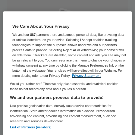
We Care About Your Privacy
We and our
887
partners store and access personal data, like browsing data
or unique identifiers, on your device. Selecting I Accept enables tracking
technologies to support the purposes shown under we and our partners
process data to provide. Selecting Reject All or withdrawing your consent will
disable them. If trackers are disabled, some content and ads you see may not
be as relevant to you. You can resurface this menu to change your choices or
withdraw consent at any time by clicking the Manage Preferences link on the
bottom of the webpage. Your choices will have effect within our Website. For
more details, refer to our Privacy Policy.
Privacy Statement
Would you rather not? Then we only place essential and statistical cookies,
these do not record any data about you as a person
We and our partners process data to provide:
Adviesbureau Roland Berger gaat toch niet
Use precise geolocation data. Actively scan device characteristics for
samen met accountants- en advieskantoor
identification. Store and/or access information on a device. Personalised
advertising and content, advertising and content measurement, audience
Deloitte. De partners van Roland Berger
research and services development.
liggen dwars. Dat schrijft het Financieele
List of Partners (vendors)