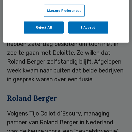
Dagblad.
Manage Preferences
Fusiegesprekken
Reject All
I Accept
De partners van het Duitse Roland Berger
hebben zaterdag besloten om toch niet in
zee te gaan met Deloitte. Ze willen dat
Roland Berger zelfstandig blijft. Afgelopen
week kwam naar buiten dat beide bedrijven
in gesprek waren over een fusie.
Roland Berger
Volgens Tijo Collot d’Escury, managing
partner van Roland Berger in Nederland,
was de keuze vooral een ‘gevoelskwestie’.