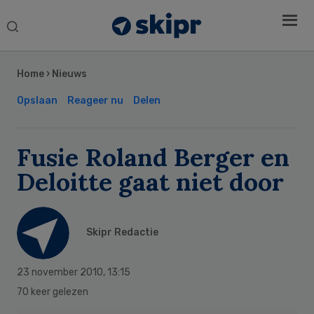
Search
this
Secondary
website
Sidebar
Home
›
Nieuws
Opslaan
Reageer nu
Delen
Fusie Roland Berger en
Deloitte gaat niet door
Skipr Redactie
23 november 2010
,
13:15
70 keer gelezen