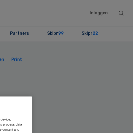
Searc
Inloggen
this
websit
Partners
Skipr
99
Skipr
22
Primary
Sidebar
en
Print
tie
 device.
rs process data
me content and