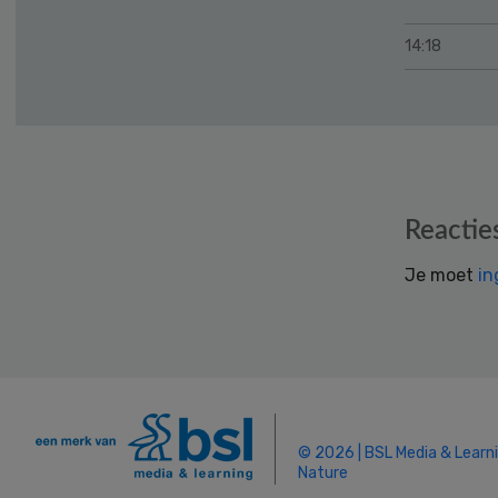
14:18
Reader
Reactie
Interactions
Je moet
in
© 2026 | BSL Media & Learn
Nature