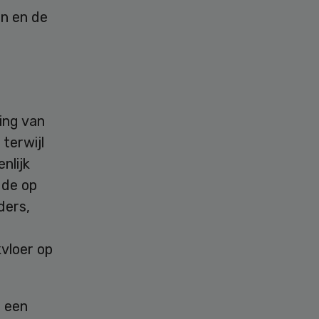
en en de
ing van
terwijl
nlijk
 de op
ders,
vloer op
t een