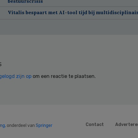
bestuurscrisis
Vitalis bespaart met AI-tool tijd bij multidisciplinai
s
gelogd zijn op
om een reactie te plaatsen.
Contact
Advertere
ing
, onderdeel van
Springer