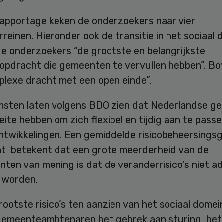
rapportage keken de onderzoekers naar vier
rreinen. Hieronder ook de transitie in het sociaal 
de onderzoekers “de grootste en belangrijkste
opdracht die gemeenten te vervullen hebben”. B
plexe dracht met een open einde”.
msten laten volgens BDO zien dat Nederlandse 
ite hebben om zich flexibel en tijdig aan te pass
ntwikkelingen. Een gemiddelde risicobeheersings
nt betekent dat een grote meerderheid van de
nten van mening is dat de veranderrisico’s niet 
 worden.
rootste risico’s ten aanzien van het sociaal domein
gemeenteambtenaren het gebrek aan sturing, het