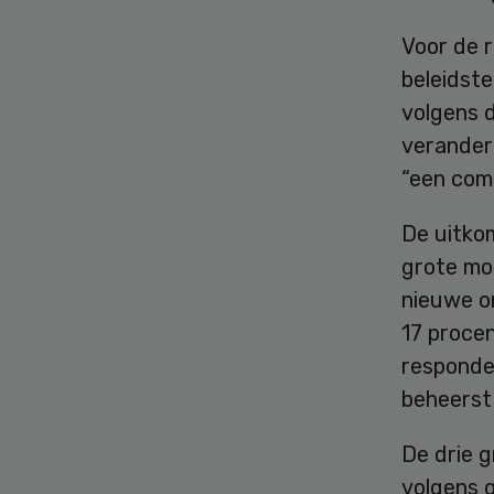
Voor de 
beleidste
volgens 
verander
“een com
De uitko
grote moe
nieuwe o
17 proce
responde
beheerst
De drie g
volgens 