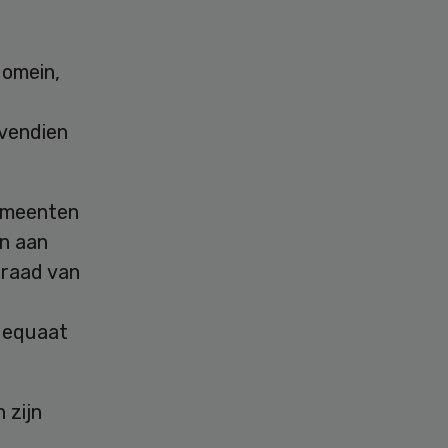
domein,
ovendien
gemeenten
en aan
graad van
adequaat
 zijn