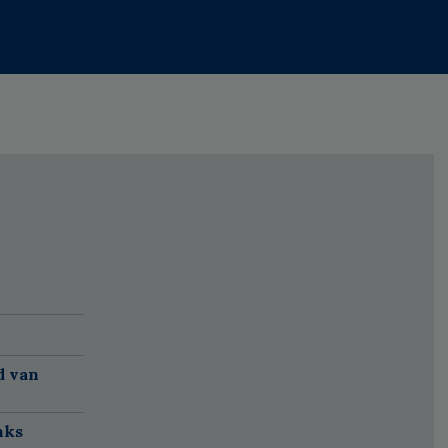
d van
nks