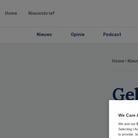
Home
Nieuwsbrief
Nieuws
Opinie
Podcast
Home
›
Nieu
Ge
do
We Care 
twi
We and our
Selecting I 
to provide. S