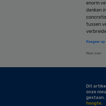
enorm ve
denken i
concreti
tussen v
verbreide
Reageer op d
Meer over:
Secondary
Sidebar
Dit artike
onze nie
gestaan.
hoogte.