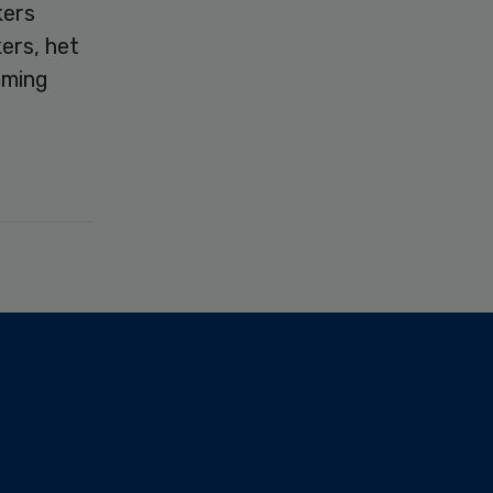
kers
ers, het
mming