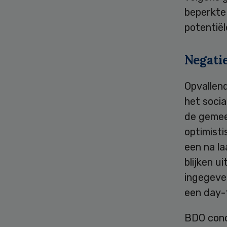
beperkte
potentië
Negati
Opvallen
het socia
de gemeen
optimisti
een na la
blijken u
ingegeve
een day-
BDO conc