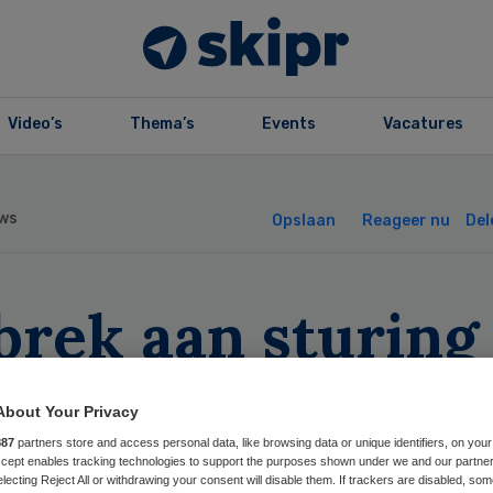
Video’s
Thema’s
Events
Vacatures
ws
Opslaan
Reageer nu
Del
brek aan sturing
et ambtenaren
About Your Privacy
jfelen aan transi
887
partners store and access personal data, like browsing data or unique identifiers, on your
Accept enables tracking technologies to support the purposes shown under we and our partne
electing Reject All or withdrawing your consent will disable them. If trackers are disabled, so