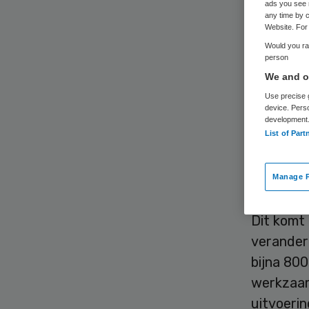
ads you see 
any time by c
Website. For 
Would you rat
person
We and ou
Use precise g
Gemeenten
device. Pers
development
een goed
List of Part
overtuig
oordeel 
Manage P
‘verander
Dit komt
verander
bijna 80
werkzaam
uitvoerin