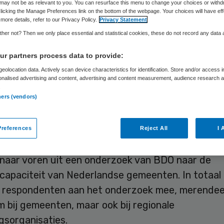
may not be as relevant to you. You can resurface this menu to change your choices or withd
licking the Manage Preferences link on the bottom of the webpage. Your choices will have eff
more details, refer to our Privacy Policy.
Privacy Statement
Philip van de Poel
10 mei 2017
,
14:43
49 keer gelezen
her not? Then we only place essential and statistical cookies, these do not record any data
r partners process data to provide:
eolocation data. Actively scan device characteristics for identification. Store and/or access 
 betwijfelen of ze de transitie in het sociaal do
onalised advertising and content, advertising and content measurement, audience research 
.
 einde kunnen brengen. Gebrek aan leiderschap,
ners (vendors)
ing en communicatie maken dat gemeenten naar 
van gemeenteambtenaren en beslissers de
references
Reject All
I 
risico’s’ onvoldoende beheersen.
 naar voren uit een onderzoek van BDO naar de
capaciteit van Nederlandse gemeenten. In totaal
0 respondenten aan het onderzoek mee, merendee
 bij gemeenten, maar ook bij regionale
gsorganisaties.