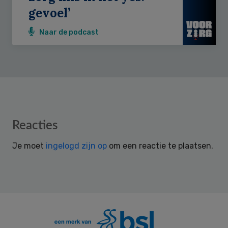
gevoel’
Naar de podcast
Reader
Reacties
Interactions
Je moet
ingelogd zijn op
om een reactie te plaatsen.