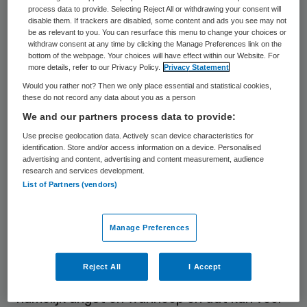
process data to provide. Selecting Reject All or withdrawing your consent will
disable them. If trackers are disabled, some content and ads you see may not
Manifest
be as relevant to you. You can resurface this menu to change your choices or
withdraw consent at any time by clicking the Manage Preferences link on the
bottom of the webpage. Your choices will have effect within our Website. For
more details, refer to our Privacy Policy.
Privacy Statement
Twaalf ggz-instellingen spraken in 2016 in
Would you rather not? Then we only place essential and statistical cookies,
het Dolhuys Manifest de ambitie uit om in
these do not record any data about you as a person
2020 geen patiënten meer gedwongen in te
We and our partners process data to provide:
sluiten in een separeerverblijf. Drie jaar
Use precise geolocation data. Actively scan device characteristics for
identification. Store and/or access information on a device. Personalised
later staat de sector volgens
GGZ
advertising and content, advertising and content measurement, audience
Nederland
nog steeds achter die intentie.
research and services development.
List of Partners (vendors)
GGZ Nederland stelt dat de sector zich de
afgelopen jaren heeft ingezet om zo min
Manage Preferences
mogelijk te separeren en hier alternatieven
voor te vinden. Over het algemeen
Reject All
I Accept
versterkt insluiting in een separeerverblijf
namelijk angst en wanhoop en dat kan voor