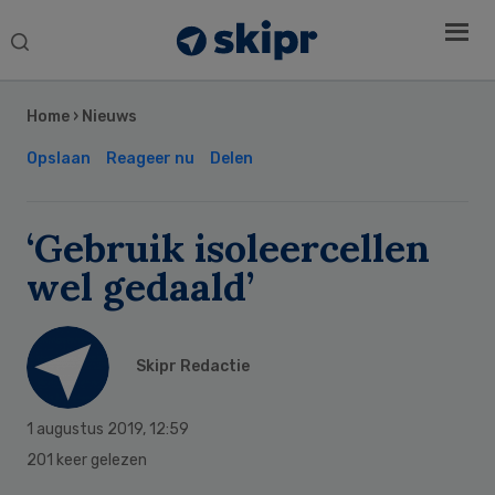
Search
this
Secondary
website
Sidebar
Home
›
Nieuws
Opslaan
Reageer nu
Delen
‘Gebruik isoleercellen
wel gedaald’
Skipr Redactie
1 augustus 2019
,
12:59
201 keer gelezen