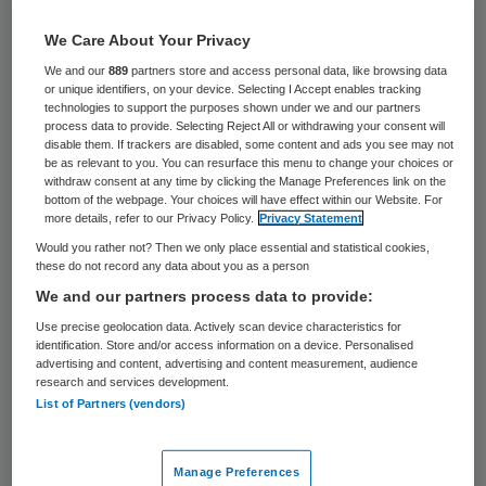
Het kabinet wil de verkoop van lachgas aan
We Care About Your Privacy
minderjarigen aan banden leggen. Naast
We and our
889
partners store and access personal data, like browsing data
een leeftijdsgrens willen minister Bruno
or unique identifiers, on your device. Selecting I Accept enables tracking
technologies to support the purposes shown under we and our partners
Bruins en staatssecretaris Paul Blokhuis
process data to provide. Selecting Reject All or withdrawing your consent will
disable them. If trackers are disabled, some content and ads you see may not
van VWS ook een maximum stellen aan het
be as relevant to you. You can resurface this menu to change your choices or
withdraw consent at any time by clicking the Manage Preferences link on the
aantal lachgaspatronen dat mag worden
bottom of the webpage. Your choices will have effect within our Website. For
verkocht aan een klant.
more details, refer to our Privacy Policy.
Privacy Statement
Would you rather not? Then we only place essential and statistical cookies,
these do not record any data about you as a person
De bewindslieden gaan hierover overleggen
We and our partners process data to provide:
met de detail- en groothandel, schrijven ze
Use precise geolocation data. Actively scan device characteristics for
maandag aan de Tweede Kamer. Ze hopen
identification. Store and/or access information on a device. Personalised
advertising and content, advertising and content measurement, audience
tot vrijwillige afspraken te komen. “Vooral
research and services development.
voor de groep heel jonge gebruikers, bij wie
List of Partners (vendors)
het de vraag is of het gebruik van lachgas
een opmaat voor ander middelengebruik
Manage Preferences