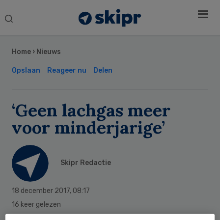
Search
this
Secondary
website
Sidebar
Home
›
Nieuws
Opslaan
Reageer nu
Delen
‘Geen lachgas meer
voor minderjarige’
Skipr Redactie
18 december 2017
,
08:17
16 keer gelezen