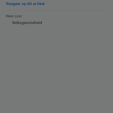
Reageer op dit artikel
Meer over:
Volksgezondheid
Primary
Sidebar