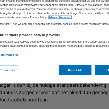
Accept enables tracking technologies to support the purposes shown under we and our partne
electing Reject All or withdrawing your consent will disable them. If trackers are disabled, so
may not be as relevant to you. You can resurface this menu to change your choices or withd
licking the Manage Preferences link on the bottom of the webpage. Your choices will have eff
Skipr Redactie
28 augustus 2013
,
18:49
35 keer gelezen
more details, refer to our Privacy Policy.
Privacy Statement
her not? Then we only place essential and statistical cookies, these do not record any data
r partners process data to provide:
 geen maatregelen tegen nieuwe bloedverdunner
eolocation data. Actively scan device characteristics for identification. Store and/or access 
 darmbloedingen kunnen veroorzaken. Dat heeft 
onalised advertising and content, advertising and content measurement, audience research 
s van Volksgezondheid woensdag aan de Tweede
.
ners (vendors)
en op vragen van de SP.
bleek uit een onderzoek van het Erasmus MC in Ro
references
Reject All
I 
isico op bloedingen bij de nieuwe antistollingsmid
oger is dan bij de huidige standaardbehandeling.
dunners zorgen ervoor dat het bloed dun genoeg b
loedstolsels ontstaan.