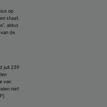
sico op
en staat.
s”, aldus
 van de
 juli 239
len
ke van
elen niet
NP)