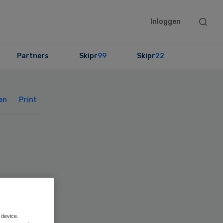
Searc
Inloggen
this
websit
Partners
Skipr
99
Skipr
22
Primary
Sidebar
en
Print
n
 device.