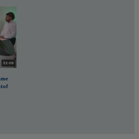
32:08
zame
stof