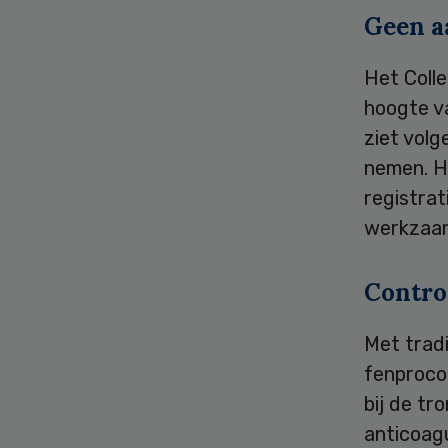
Geen a
Het Coll
hoogte va
ziet vol
nemen. H
registrat
werkzaamh
Contro
Met trad
fenproco
bij de tr
anticoagu