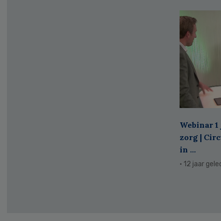
Webinar 1 
zorg | Cir
in ...
· 12 jaar gel