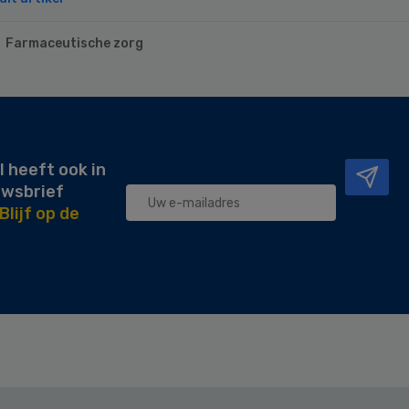
Farmaceutische zorg
l heeft ook in
uwsbrief
Blijf op de