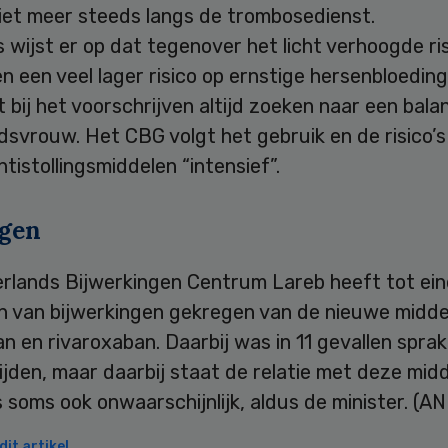
niet meer steeds langs de trombosedienst.
 wijst er op dat tegenover het licht verhoogde ri
n een veel lager risico op ernstige hersenbloeding
ft bij het voorschrijven altijd zoeken naar een balan
svrouw. Het CBG volgt het gebruik en de risico’s
tistollingsmiddelen “intensief”.
gen
rlands Bijwerkingen Centrum Lareb heeft tot eind
n van bijwerkingen gekregen van de nieuwe midde
n en rivaroxaban. Daarbij was in 11 gevallen spra
ijden, maar daarbij staat de relatie met deze midd
s soms ook onwaarschijnlijk, aldus de minister. (A
it artikel