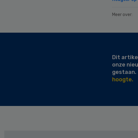
Meer over:
Secondary
Sidebar
Dit artike
onze nie
gestaan.
hoogte.