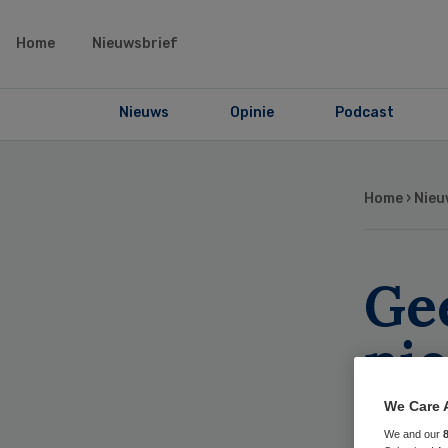
Home
Nieuwsbrief
Nieuws
Opinie
Podcast
Home
›
Nieu
Ge
ni
bl
We Care 
We and our