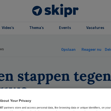
Video’s
Thema’s
Events
Vacatures
ws
Opslaan
Reageer nu
Del
en stappen tege
euwe
oedverdunners
About Your Privacy
887
partners store and access personal data, like browsing data or unique identifiers, on your