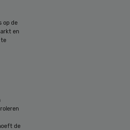
s op de
markt en
 te
n
roleren
hoeft de