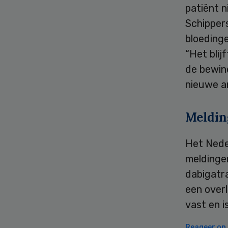
patiënt 
Schippers
bloedinge
“Het blij
de bewind
nieuwe an
Meldin
Het Nede
meldinge
dabigatra
een overl
vast en i
Reageer op d