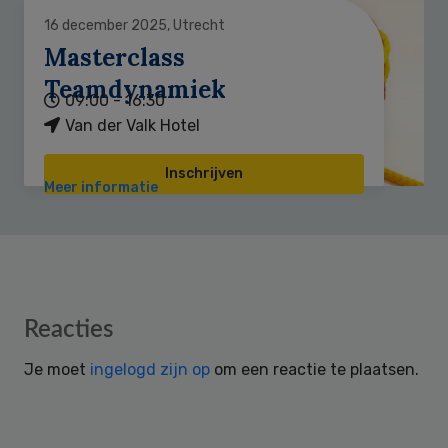
16 december 2025, Utrecht
Masterclass
Teamdynamiek
09:00 - 16:30
Van der Valk Hotel
Inschrijven
Meer informatie
Reader
Reacties
Interactions
Je moet
ingelogd zijn op
om een reactie te plaatsen.