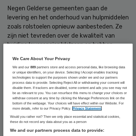
Negen Gelderse gemeenten gaan de
levering en het onderhoud van hulpmiddelen
zoals rolstoelen opnieuw aanbesteden. Ze
zijn niet tevreden over de kwaliteit van
huidige leverancier Welzorg en hebben
daarom besloten het contract met de
We Care About Your Privacy
hulpmiddelenleverancier niet te verlengen.
We and our
889
partners store and access personal data, like browsing data
or unique identifiers, on your device. Selecting I Accept enables tracking
Het gaat om de gemeenten Epe, Apeldoorn,
technologies to support the purposes shown under we and our partners
process data to provide. Selecting Reject All or withdrawing your consent will
Brummen, Hattem, Heerde, Lochem, Olst-
disable them. If trackers are disabled, some content and ads you see may not
be as relevant to you. You can resurface this menu to change your choices or
Wijhe, Voorst en Zutphen. Zij hebben
withdraw consent at any time by clicking the Manage Preferences link on the
bottom of the webpage. Your choices will have effect within our Website. For
momenteel voor hulpmiddelen die vallen
more details, refer to our Privacy Policy.
Privacy Statement
onder de Wet maatschappelijke
Would you rather not? Then we only place essential and statistical cookies,
ondersteuning (Wmo) gezamenlijk een
these do not record any data about you as a person
We and our partners process data to provide:
contract met Welzorg.