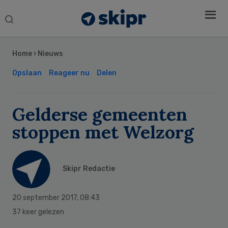
Search
this
Secondary
website
Sidebar
Home
›
Nieuws
Opslaan
Reageer nu
Delen
Gelderse gemeenten
stoppen met Welzorg
Skipr Redactie
20 september 2017
,
08:43
37 keer gelezen