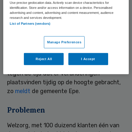
Use precise geolocation data. Actively scan device characteristics for
identification. Store and/or access information on a device. Personalised
Om de aanbesteding zorgvuldig te
advertising and content, advertising and content measurement, audience
research and services development.
doorlopen blijft het huidige contract
List of Partners (vendors)
doorlopen tot uiterlijk 1 oktober 2018. Dan
zullen de gemeenten de nieuwe
Manage Preferences
aanbesteding gunnen aan de partij die als
beste uit de procedure komt. Inwoners die
Reject All
I Accept
gebruik maken van hulpmiddelen worden
tegen de tijd dat er veranderingen
plaatsvinden tijdig op de hoogte gebracht,
zo
meldt
de gemeente Epe.
Problemen
Welzorg, met 100 duizend klanten één van