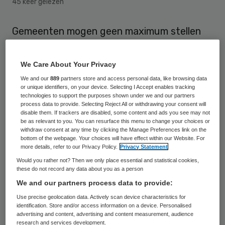
45 keer gelezen
Gemeenten mogen geen maximum stellen
aan persoonsgebonden budgetten bedoeld
voor informele zorg. Tot dat oordeel kwam
We Care About Your Privacy
de rechtbank Overijssel in een zaak die een
We and our
889
partners store and access personal data, like browsing data
or unique identifiers, on your device. Selecting I Accept enables tracking
pgb-houder had aangespannen tegen de
technologies to support the purposes shown under we and our partners
gemeente Deventer.
process data to provide. Selecting Reject All or withdrawing your consent will
disable them. If trackers are disabled, some content and ads you see may not
be as relevant to you. You can resurface this menu to change your choices or
De gemeente Deventer had aan een
withdraw consent at any time by clicking the Manage Preferences link on the
bottom of the webpage. Your choices will have effect within our Website. For
budgethouder maximaal 750 euro
more details, refer to our Privacy Policy.
Privacy Statement
toegekend voor de begeleiding van haar
Would you rather not? Then we only place essential and statistical cookies,
these do not record any data about you as a person
dochter, die een verstandelijke beperking
We and our partners process data to provide:
heeft. Dit bedrag is afgeleid van de in de
Use precise geolocation data. Actively scan device characteristics for
Participatiewet gestelde grens waaronder,
identification. Store and/or access information on a device. Personalised
advertising and content, advertising and content measurement, audience
bij het verrichten van zorgtaken, geen
research and services development.