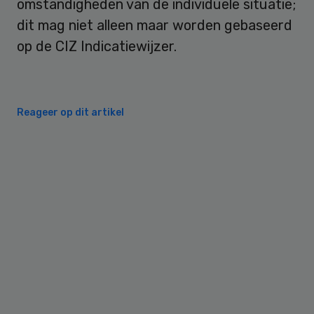
omstandigheden van de individuele situatie;
dit mag niet alleen maar worden gebaseerd
op de CIZ Indicatiewijzer.
Reageer op dit artikel
Primary
Sidebar