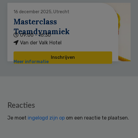
16 december 2025, Utrecht
Masterclass
Teamdynamiek
09:00 - 16:30
Van der Valk Hotel
Inschrijven
Meer informatie
Reader
Reacties
Interactions
Je moet
ingelogd zijn op
om een reactie te plaatsen.