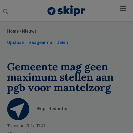
Search
this
Secondary
website
Sidebar
Home
›
Nieuws
Opslaan
Reageer nu
Delen
Gemeente mag geen
maximum stellen aan
pgb voor mantelzorg
Skipr Redactie
11 januari 2017
,
11:01