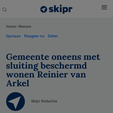
Search
this
Secondary
website
Sidebar
Home
›
Nieuws
Opslaan
Reageer nu
Delen
Gemeente oneens met
sluiting beschermd
wonen Reinier van
Arkel
Skipr Redactie