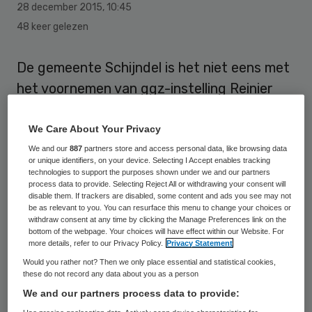
28 december 2015
,
10:45
48 keer gelezen
De gemeente Schijndel is het niet eens met
het voornemen van ggz-instelling Reinier
van Arkel om te stoppen met beschermd
wonen. Gemeentebestuurder zeggen zich
We Care About Your Privacy
overvallen te voelen door het bericht
We and our
887
partners store and access personal data, like browsing data
or unique identifiers, on your device. Selecting I Accept enables tracking
hierover, zo meldt TV Schijndel.
technologies to support the purposes shown under we and our partners
process data to provide. Selecting Reject All or withdrawing your consent will
disable them. If trackers are disabled, some content and ads you see may not
Reinier van Arkel wil op 1 april stoppen met
be as relevant to you. You can resurface this menu to change your choices or
withdraw consent at any time by clicking the Manage Preferences link on the
het beschermd wonen in Schijndel. Ook het
bottom of the webpage. Your choices will have effect within our Website. For
more details, refer to our Privacy Policy.
Privacy Statement
dagactiviteitencentrum ’t OnderdaC zou
Would you rather not? Then we only place essential and statistical cookies,
sluiten. Gemeentebestuurders menen
these do not record any data about you as a person
echter dat de bewoners Schijndel inmiddels
We and our partners process data to provide:
als hun thuis zien en gaan niet akkoord met