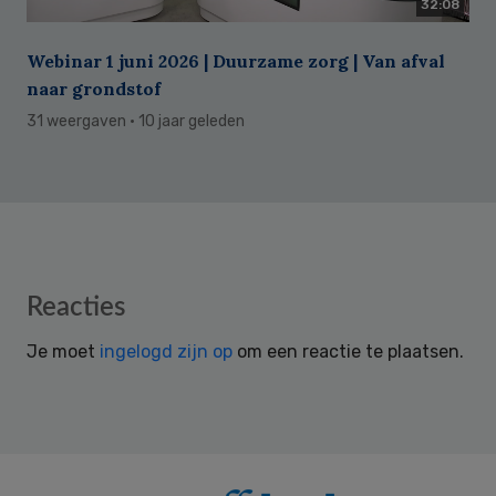
32:08
Webinar 1 juni 2026 | Duurzame zorg | Van afval
naar grondstof
31 weergaven
· 10 jaar geleden
Reader
Reacties
Interactions
Je moet
ingelogd zijn op
om een reactie te plaatsen.