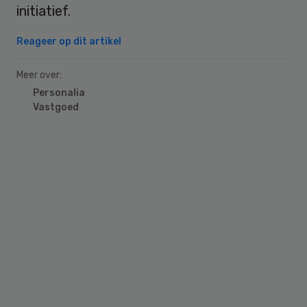
initiatief.
Reageer op dit artikel
Meer over:
Personalia
Vastgoed
Primary
Sidebar