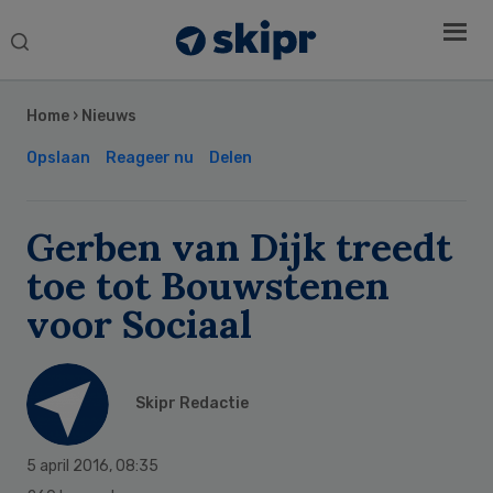
Search
this
Secondary
website
Sidebar
Home
›
Nieuws
Opslaan
Reageer nu
Delen
Gerben van Dijk treedt
toe tot Bouwstenen
voor Sociaal
Skipr Redactie
5 april 2016
,
08:35