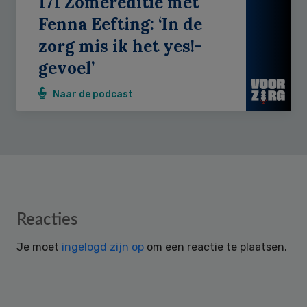
171 Zomereditie met
Fenna Eefting: ‘In de
zorg mis ik het yes!-
gevoel’
Naar de podcast
Reader
Reacties
Interactions
Je moet
ingelogd zijn op
om een reactie te plaatsen.