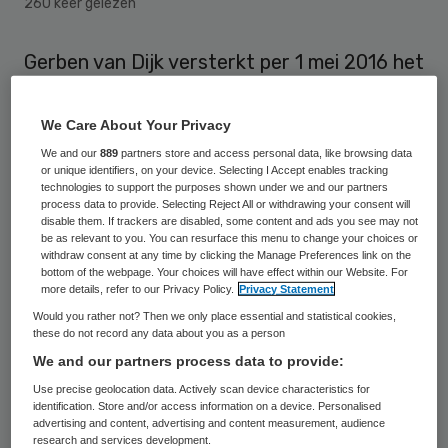
260 keer gelezen
Gerben van Dijk versterkt per 1 mei 2016 het
team van Bouwstenen voor Sociaal,
platform voor maatschappelijk vastgoed. Hij
We Care About Your Privacy
is nu nog directeur van het
We and our
889
partners store and access personal data, like browsing data
or unique identifiers, on your device. Selecting I Accept enables tracking
Vastgoedjournaal Netwerk Platform.
technologies to support the purposes shown under we and our partners
process data to provide. Selecting Reject All or withdrawing your consent will
disable them. If trackers are disabled, some content and ads you see may not
Zijn inhoudelijke kennis ligt op thema’s als
be as relevant to you. You can resurface this menu to change your choices or
withdraw consent at any time by clicking the Manage Preferences link on the
onderhoud, renovatie, transformatie en
bottom of the webpage. Your choices will have effect within our Website. For
verduurzaming. Eerder werkte hij bij
more details, refer to our Privacy Policy.
Privacy Statement
Would you rather not? Then we only place essential and statistical cookies,
SBRCURnet, Vernieuwing Bouw en de
these do not record any data about you as a person
Bouwcampus. Hij is voorzitter van het
We and our partners process data to provide:
Herbestemmingsteam next generation.
Use precise geolocation data. Actively scan device characteristics for
identification. Store and/or access information on a device. Personalised
Volgens Bouwstenen is hij een “goede
advertising and content, advertising and content measurement, audience
aanvulling qua inhoud en netwerk om de
research and services development.