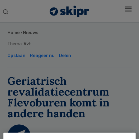
Search
this
Secondary
website
Sidebar
Home
›
Nieuws
Thema:
Vvt
Opslaan
Reageer nu
Delen
Geriatrisch
revalidatiecentrum
Flevoburen komt in
andere handen
Skipr Redactie