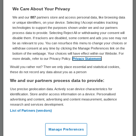
We Care About Your Privacy
28 maart 2024
,
16:18
We and our
887
partners store and access personal data, like browsing data
629 keer gelezen
or unique identifiers, on your device. Selecting I Accept enables tracking
technologies to support the purposes shown under we and our partners
process data to provide. Selecting Reject All or withdrawing your consent will
Flevoburen, het geriatrisch
disable them. If trackers are disabled, some content and ads you see may not
be as relevant to you. You can resurface this menu to change your choices or
revalidatiecentrum van Zorggroep Almere
withdraw consent at any time by clicking the Manage Preferences link on the
gevestigd in het Flevoziekenhuis, is vanaf 1
bottom of the webpage. Your choices will have effect within our Website. For
more details, refer to our Privacy Policy.
Privacy Statement
april 2024 in handen van Vivium Zorggroep.
Would you rather not? Then we only place essential and statistical cookies,
these do not record any data about you as a person
We and our partners process data to provide:
De twee organisaties werken al meer dan
Use precise geolocation data. Actively scan device characteristics for
acht jaar goed samen op het gebied van
identification. Store and/or access information on a device. Personalised
advertising and content, advertising and content measurement, audience
geriatrische revalidatiezorg (GRZ). Vivium
research and services development.
Zorggroep had al de leiding over de
List of Partners (vendors)
zorginhoudelijke kant. Door de overname
komen leiding en eigenaarschap in één hand,
Manage Preferences