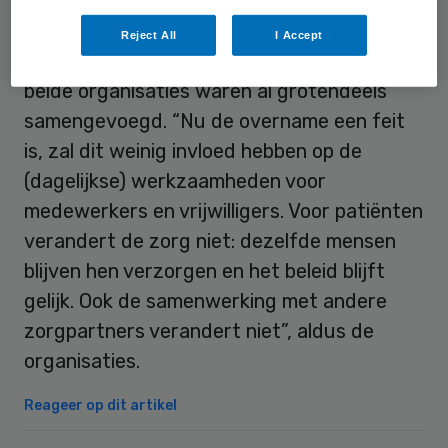
zo laat de organisatie weten.
Reject All
I Accept
De bedrijfsprocessen en ondersteuning van
beide organisaties waren al grotendeels
samengevoegd. “Nu de overname een feit
is, zal dit weinig invloed hebben op de
(dagelijkse) werkzaamheden voor
medewerkers en vrijwilligers. Voor patiënten
verandert de zorg niet: dezelfde mensen
blijven hen verzorgen en het beleid blijft
gelijk. Ook de samenwerking met andere
zorgpartners verandert niet”, aldus de
organisaties.
Reageer op dit artikel