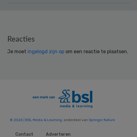
Reader
Reacties
Interactions
Je moet
ingelogd zijn op
om een reactie te plaatsen.
© 2026 | BSL Media & Learning
, onderdeel van
Springer Nature
Contact
Adverteren