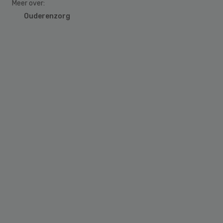
Meer over:
Ouderenzorg
Primary
Sidebar