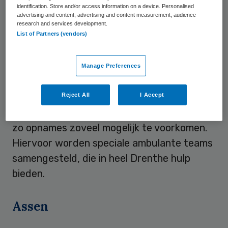
wordt ingericht voor opname van ouderen.
identification. Store and/or access information on a device. Personalised
advertising and content, advertising and content measurement, audience
En er wordt fors bezuinigd op
research and services development.
List of Partners (vendors)
ondersteunende diensten.
Manage Preferences
Thuis
GGZ Drenthe gaat meer inzetten op
Reject All
I Accept
intensieve psychiatrische hulp aan huis, om
zo opnames zoveel mogelijk te voorkomen.
Hiervoor worden speciale ambulante teams
samengesteld, die in heel Drenthe hulp
bieden.
Assen