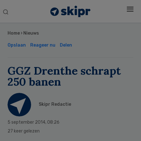
Search
this
Secondary
website
Sidebar
Home
›
Nieuws
Opslaan
Reageer nu
Delen
GGZ Drenthe schrapt
250 banen
Skipr Redactie
5 september 2014
,
08:26
27 keer gelezen