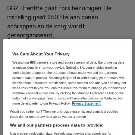
GGZ Drenthe gaat fors bezuinigen. De
instelling gaat 250 fte aan banen
schrappen en de zorg wordt
gereorganiseerd.
Zo kondigt GGZ Drenthe op 5 september
We Care About Your Privacy
aan
.
We and our
887
partners store and access personal data, like browsing data
or unique identifiers, on your device. Selecting I Accept enables tracking
technologies to support the purposes shown under we and our partners
Klinieken
process data to provide. Selecting Reject All or withdrawing your consent will
disable them. If trackers are disabled, some content and ads you see may not
be as relevant to you. You can resurface this menu to change your choices or
Alle acute klinische zorg concentreert zich
withdraw consent at any time by clicking the Manage Preferences link on the
bottom of the webpage. Your choices will have effect within our Website. For
eind dit jaar of begin volgend jaar op één
more details, refer to our Privacy Policy.
Privacy Statement
locatie in Assen. Er komen wel wat extra
Would you rather not? Then we only place essential and statistical cookies,
these do not record any data about you as a person
plekken voor crisissituaties. De kliniek in
We and our partners process data to provide:
Emmen gaat sluiten. Die in Hoogeveen
Use precise geolocation data. Actively scan device characteristics for