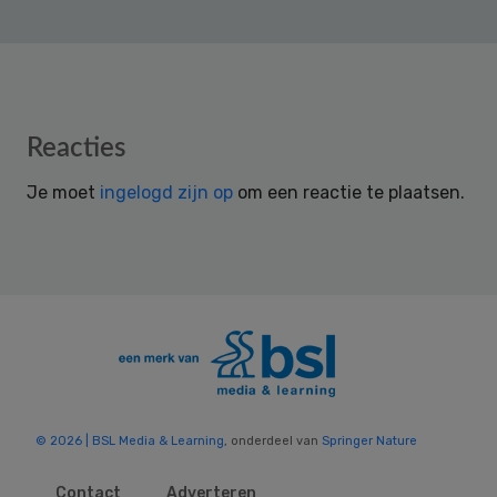
Reader
Reacties
Interactions
Je moet
ingelogd zijn op
om een reactie te plaatsen.
© 2026 | BSL Media & Learning
, onderdeel van
Springer Nature
Contact
Adverteren