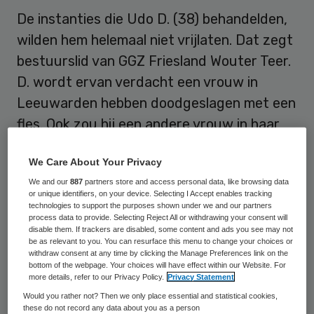
De instanties die Udo D. (38) behandelden,
wilden hem helemaal niet vrijlaten. Dat zegt
bestuurslid van GGZ Friesland Wouter Teer.
D. wordt ervan verdacht een vrouw in
Leeuwarden hebben doodgeslagen met een
fles. Ook zou hij een andere vrouw in haar
keel hebben gestoken.
We Care About Your Privacy
D. stond bij politie, justitie, de gemeente
We and our
887
partners store and access personal data, like browsing data
or unique identifiers, on your device. Selecting I Accept enables tracking
Leeuwarden en hulpinstanties al jaren
technologies to support the purposes shown under we and our partners
process data to provide. Selecting Reject All or withdrawing your consent will
bekend als gevaarlijk, agressief en
disable them. If trackers are disabled, some content and ads you see may not
gewetenloos. Autoriteiten hadden, naar
be as relevant to you. You can resurface this menu to change your choices or
withdraw consent at any time by clicking the Manage Preferences link on the
eigen zeggen, echter geen wettelijke
bottom of the webpage. Your choices will have effect within our Website. For
more details, refer to our Privacy Policy.
Privacy Statement
middelen om tegen de voormalige tbs’er op
Would you rather not? Then we only place essential and statistical cookies,
te treden.
these do not record any data about you as a person