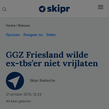
Search
this
Secondary
website
Sidebar
Home
›
Nieuws
Opslaan
Reageer nu
Delen
GGZ Friesland wilde
ex-tbs’er niet vrijlaten
Skipr Redactie
21 oktober 2015
,
12:22
46 keer gelezen