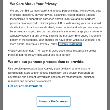
24 keer gelezen
We Care About Your Privacy
We and our
889
partners store and access personal data, like browsing data
Onder het motto ‘Het beste cliënten E-dee’
or unique identifiers, on your device. Selecting I Accept enables tracking
technologies to support the purposes shown under we and our partners
roept de Utrechtse ggz-instelling Altrecht
process data to provide. Selecting Reject All or withdrawing your consent will
disable them. If trackers are disabled, some content and ads you see may not
cliënten op om hun beste idee op het gebied
be as relevant to you. You can resurface this menu to change your choices or
withdraw consent at any time by clicking the Manage Preferences link on the
van e-health in te zenden, zo meldt Psy. De
bottom of the webpage. Your choices will have effect within our Website. For
winnaar van de wedstrijd, die speciaal
more details, refer to our Privacy Policy.
Privacy Statement
gericht is op cliënten met complexe
Would you rather not? Then we only place essential and statistical cookies,
these do not record any data about you as a person
problemen, krijgt een bedrag van
We and our partners process data to provide:
drieduizend euro.
Use precise geolocation data. Actively scan device characteristics for
identification. Store and/or access information on a device. Personalised
advertising and content, advertising and content measurement, audience
Altrecht werkt bij de wedstrijd samen met
research and services development.
de Hogeschool voor de Kunsten Utrecht,
List of Partners (vendors)
TNO en Taskforce Innovatie. “Samen
proberen wij technologie en ggz meer met
Manage Preferences
elkaar te verbinden”, zegt Renske Visscher,