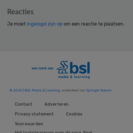
Reader
Reacties
Interactions
Je moet
ingelogd zijn op
om een reactie te plaatsen.
© 2026 | BSL Media & Learning
, onderdeel van
Springer Nature
Contact
Adverteren
Privacy statement
Cookies
Voorwaarden
Het laatste nieuws over de zorg. Snel,