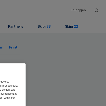
Searc
Inloggen
this
websit
Partners
Skipr
99
Skipr
22
Primary
Sidebar
en
Print
n
 device.
rs process data
me content and
raw consent at
ect within our