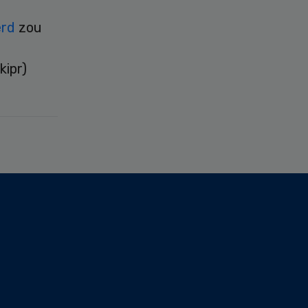
erd
zou
ipr)