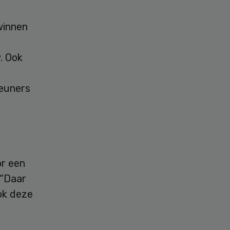
winnen
. Ook
teuners
or een
 “Daar
ok deze