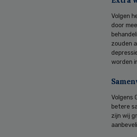
Extra 
Volgen he
door meer
behandel
zouden ar
depressi
worden in
Samen
Volgens 
betere s
zijn wij 
aanbevel