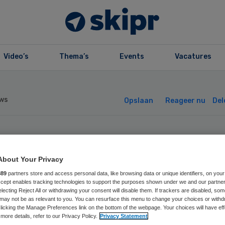
Video’s
Thema’s
Events
Vacatures
ws
Opslaan
Reageer nu
Del
Z kan beter tege
About Your Privacy
zelfde kosten
889
partners store and access personal data, like browsing data or unique identifiers, on your
Accept enables tracking technologies to support the purposes shown under we and our partne
electing Reject All or withdrawing your consent will disable them. If trackers are disabled, so
may not be as relevant to you. You can resurface this menu to change your choices or withd
licking the Manage Preferences link on the bottom of the webpage. Your choices will have eff
more details, refer to our Privacy Policy.
Privacy Statement