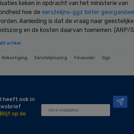
saties keken in opdracht van het ministerie van
ondheid hoe de
eerstelijns-ggz beter georganise
rden. Aanleiding is dat de vraag naar geestelijke
idszorg en de kosten daarvan toenemen. (ANP/Sk
it artikel
Bekostiging
Eerstelijnszorg
Financiën
Ggz
l heeft ook in
uwsbrief
Blijf op de