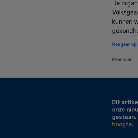
De organi
Volksgez
kunnen wo
gezondhe
Reageer op d
Meer over:
Secondary
Sidebar
Dit artike
onze nie
gestaan.
hoogte.