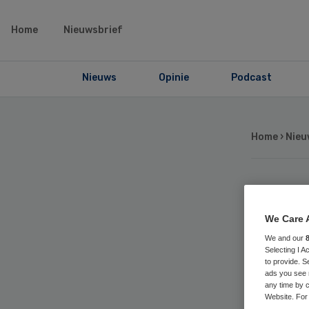
Home
Nieuwsbrief
Nieuws
Opinie
Podcast
Home
›
Nieu
GG
We Care 
de
We and our
Selecting I 
to provide. S
ads you see 
any time by c
Website. For 