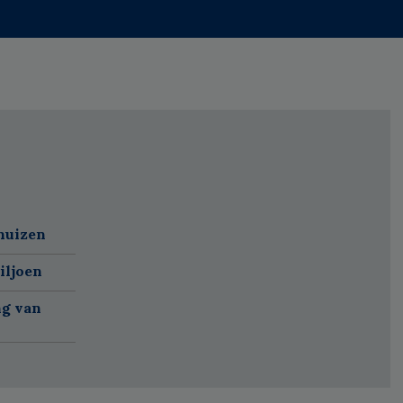
huizen
iljoen
ng van