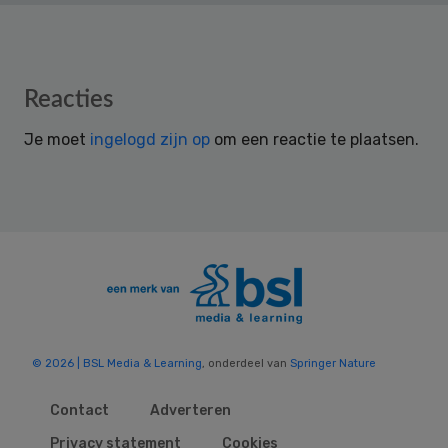
Reader
Reacties
Interactions
Je moet
ingelogd zijn op
om een reactie te plaatsen.
© 2026 | BSL Media & Learning
, onderdeel van
Springer Nature
Contact
Adverteren
Privacy statement
Cookies