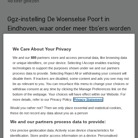
48 keer gelezen
Ggz-instelling De Woenselse Poort in
Eindhoven, waar onder meer tbs’ers worden
behandeld, ontslaat acht medewerkers
omdat ze tijdens een bedrijfsuitje drugs
We Care About Your Privacy
hebben gebruikt. Dat liet de instelling
We and our
889
partners store and access personal data, like browsing data
or unique identifiers, on your device. Selecting I Accept enables tracking
woensdag weten.
technologies to support the purposes shown under we and our partners
process data to provide. Selecting Reject All or withdrawing your consent will
disable them. If trackers are disabled, some content and ads you see may not
In De Woenselse Poort behandelt cliënten
be as relevant to you. You can resurface this menu to change your choices or
die daar na een straf-of civielrechtelijke
withdraw consent at any time by clicking the Manage Preferences link on the
bottom of the webpage. Your choices will have effect within our Website. For
maatregel terecht zijn gekomen. De
more details, refer to our Privacy Policy.
Privacy Statement
instelling liet een paar weken geleden een
Would you rather not? Then we only place essential and statistical cookies,
these do not record any data about you as a person
onderzoek naar de personeelsleden
We and our partners process data to provide:
instellen nadat de directie signalen kreeg
Use precise geolocation data. Actively scan device characteristics for
dat er tijdens het uitje drugs waren
identification. Store and/or access information on a device. Personalised