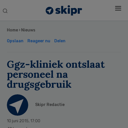
Search
this
Secondary
website
Sidebar
Home
›
Nieuws
Opslaan
Reageer nu
Delen
Ggz-kliniek ontslaat
personeel na
drugsgebruik
Skipr Redactie
10 juni 2015
,
17:00