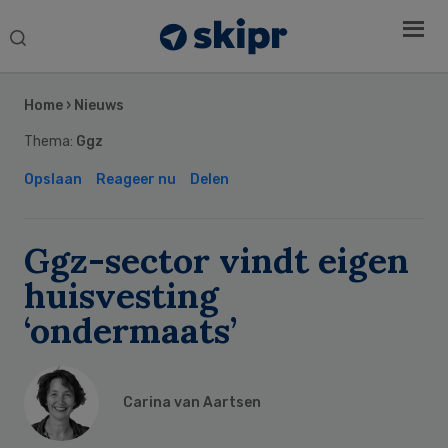
Search
this
Secondary
website
Sidebar
Home
›
Nieuws
Thema:
Ggz
Opslaan
Reageer nu
Delen
Ggz-sector vindt eigen
huisvesting
‘ondermaats’
Carina van Aartsen