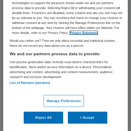
partijen heeft positief gereageerd op een
technologies to support the purposes shown under we and our partners
process data to provide. Selecting Reject All or withdrawing your consent will
voorpublicatie van dit onderzoek, zo laat de
disable them. If trackers are disabled, some content and ads you see may not
MADE-Life Stichting weten die het
be as relevant to you. You can resurface this menu to change your choices or
withdraw consent at any time by clicking the Manage Preferences link on the
onderzoek heeft uitgevoerd.
bottom of the webpage. Your choices will have effect within our Website. For
more details, refer to our Privacy Policy.
Privacy Statement
Would you rather not? Then we only place essential and statistical cookies,
Patiënten
these do not record any data about you as a person
We and our partners process data to provide:
Directeur Dienke Bos van
Use precise geolocation data. Actively scan device characteristics for
identification. Store and/or access information on a device. Personalised
patiëntenvereniging MIND: “Het is mooi dat
advertising and content, advertising and content measurement, audience
research and services development.
MADE-life in dit rapport de therapeutische
List of Partners (vendors)
behandelomgeving onder de loep neemt.
Het is opvallend dat sommige van de
Manage Preferences
instellingen hun eigen fysieke omgeving als
ondermaats beoordelen. We hebben het veel
Reject All
I Accept
over hoe goede zorg eruit moet zien, maar