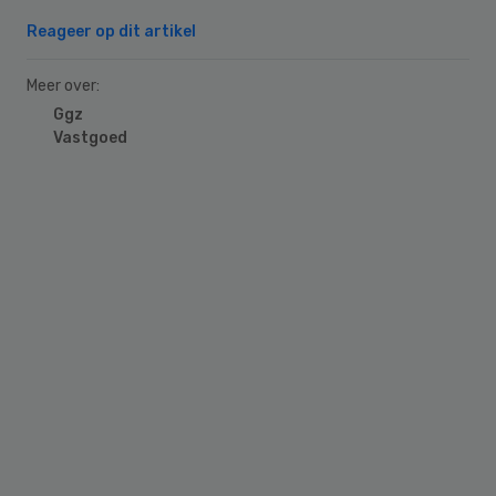
Reageer op dit artikel
Meer over:
Ggz
Vastgoed
Primary
Sidebar