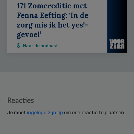
171 Zomereditie met
Fenna Eefting: ‘In de
zorg mis ik het yes!-
gevoel’
Naar de podcast
Reader
Reacties
Interactions
Je moet
ingelogd zijn op
om een reactie te plaatsen.