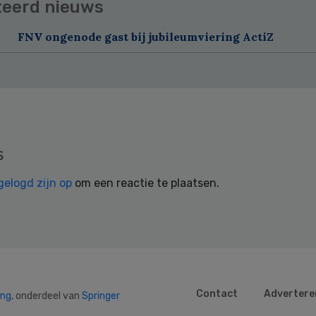
teerd nieuws
FNV ongenode gast bij jubileumviering ActiZ
s
gelogd zijn op
om een reactie te plaatsen.
Contact
Advertere
ing
, onderdeel van
Springer