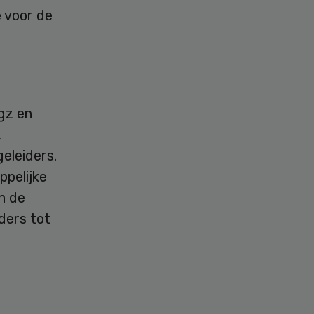
e voor de
gz en
,
eleiders.
pelijke
n de
ders tot