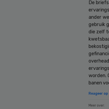
De briefs
ervarings
ander wet
gebruik 
die zelf
kwetsbaar
bekostig
gefinanci
overhead
ervaring
worden. 
banen voo
Reageer op d
Meer over: