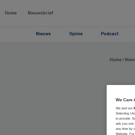
Home
Nieuwsbrief
Nieuws
Opinie
Podcast
Home
›
Nieu
Gg
We Care 
con
We and our
Selecting I 
te
to provide. S
ads you see 
any time by c
Website. For 