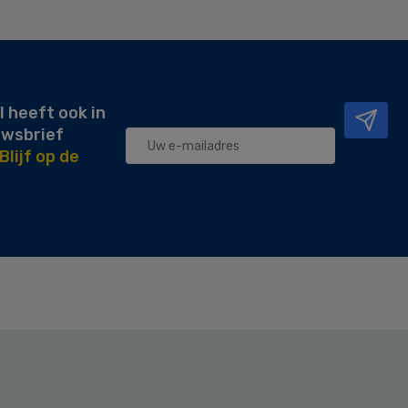
l heeft ook in
uwsbrief
Blijf op de