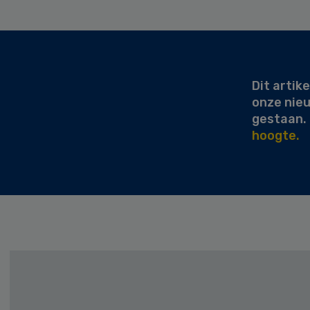
Secondary
Sidebar
Dit artike
onze nie
gestaan.
hoogte.