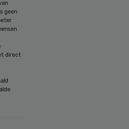
 van
ls geen
beter
mensen
e
t direct
ald
alde