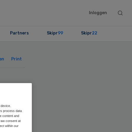
Searc
Inloggen
this
websit
Partners
Skipr
99
Skipr
22
Primary
Sidebar
en
Print
rg
 device.
rs process data
me content and
raw consent at
ect within our