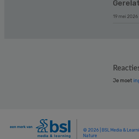
Gerela
19 mei 2026
Reader
Reactie
Interactions
Je moet
in
© 2026 | BSL Media & Learn
Nature