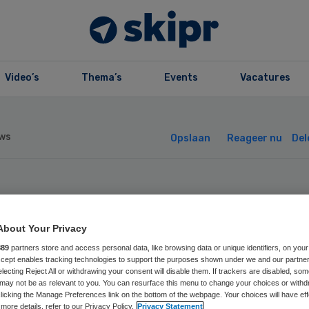
Video’s
Thema’s
Events
Vacatures
ws
Opslaan
Reageer nu
Del
z vraagt geld om
About Your Privacy
tinuïteit van zo
889
partners store and access personal data, like browsing data or unique identifiers, on your
Accept enables tracking technologies to support the purposes shown under we and our partne
 waarborgen
electing Reject All or withdrawing your consent will disable them. If trackers are disabled, so
may not be as relevant to you. You can resurface this menu to change your choices or withd
licking the Manage Preferences link on the bottom of the webpage. Your choices will have eff
more details, refer to our Privacy Policy.
Privacy Statement