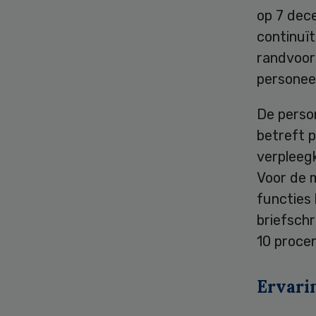
op 7 dec
continuït
randvoor
personee
De person
betreft p
verpleeg
Voor de 
functies 
briefsch
10 procen
Ervari