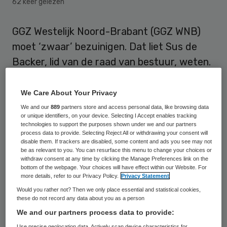
62 keer gelezen
GGZ Westelijk Noord-Brabant (GGZ WNB)
moet ‘zwaar’ bezuinigen. Dat liet Sus de
Backer, lid van de raad van bestuur, weten.
Ze stelt dat het gedaan is met de
voortdurende groei van GGZ WNB. “Daar is
We Care About Your Privacy
geen geld meer voor”, aldus De Backer in
We and our
889
partners store and access personal data, like browsing data
or unique identifiers, on your device. Selecting I Accept enables tracking
BN de Stem.
technologies to support the purposes shown under we and our partners
process data to provide. Selecting Reject All or withdrawing your consent will
disable them. If trackers are disabled, some content and ads you see may not
be as relevant to you. You can resurface this menu to change your choices or
Bezuinigingen
withdraw consent at any time by clicking the Manage Preferences link on the
bottom of the webpage. Your choices will have effect within our Website. For
more details, refer to our Privacy Policy.
Privacy Statement
Welke bedragen gemoeid zijn met de
Would you rather not? Then we only place essential and statistical cookies,
bezuinigingen of op welke manier GGZ WNB
these do not record any data about you as a person
wil bezuinigen is onduidelijk. De organisatie
We and our partners process data to provide:
is niet bereikbaar voor commentaar. De
Use precise geolocation data. Actively scan device characteristics for