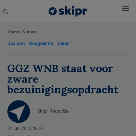
Search
this
Secondary
website
Sidebar
Home
›
Nieuws
Opslaan
Reageer nu
Delen
GGZ WNB staat voor
zware
bezuinigingsopdracht
Skipr Redactie
24 juni 2010
,
12:27