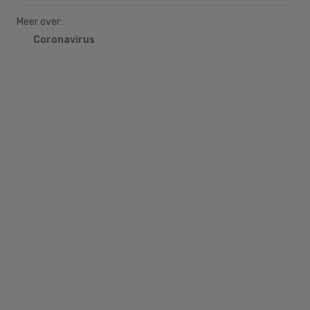
Meer over:
Coronavirus
Primary
Sidebar