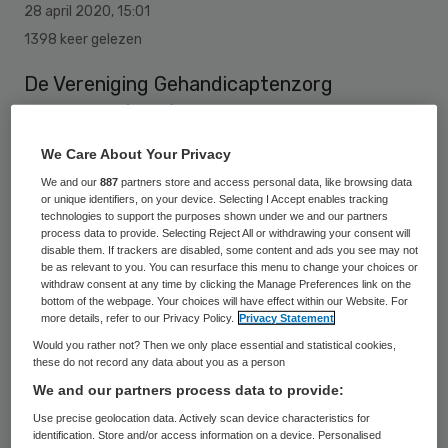
28 april 2020
,
15:01
1398 keer gelezen
De Vereniging Gehandicaptenzorg
Nederland (VGN) maakt met een tv- en
radiospot in de eerste twee weken van mei
We Care About Your Privacy
duidelijk dat zorg in de nabijheid
We and our
887
partners store and access personal data, like browsing data
onontbeerlijk is in de praktijk van de
or unique identifiers, on your device. Selecting I Accept enables tracking
technologies to support the purposes shown under we and our partners
gehandicaptenzorgaanbieders.
process data to provide. Selecting Reject All or withdrawing your consent will
disable them. If trackers are disabled, some content and ads you see may not
be as relevant to you. You can resurface this menu to change your choices or
withdraw consent at any time by clicking the Manage Preferences link on the
Ook cliënten, hun dierbaren en
bottom of the webpage. Your choices will have effect within our Website. For
more details, refer to our Privacy Policy.
Privacy Statement
zorgmedewerkers hebben het moeilijk sinds
Would you rather not? Then we only place essential and statistical cookies,
de uitbraak van de coronacrisis. Onder het
these do not record any data about you as a person
We and our partners process data to provide:
motto ‘denk een beetje aan ze’ richt de
Use precise geolocation data. Actively scan device characteristics for
gehandicaptenzorg zich op het
identification. Store and/or access information on a device. Personalised