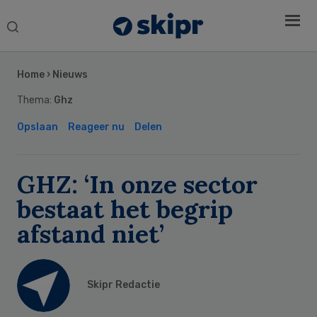
Search
this
Secondary
website
Sidebar
Home
›
Nieuws
Thema:
Ghz
Opslaan
Reageer nu
Delen
GHZ: ‘In onze sector
bestaat het begrip
afstand niet’
Skipr Redactie