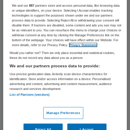
We and our
887
partners store and access personal data, like browsing data
Nederland wordt al zo’n vier weken
or unique identifiers, on your device. Selecting I Accept enables tracking
geteisterd door een griepgolf, blijkt uit
technologies to support the purposes shown under we and our partners
process data to provide. Selecting Reject All or withdrawing your consent will
cijfers van het Nederlands Instituut voor
disable them. If trackers are disabled, some content and ads you see may not
be as relevant to you. You can resurface this menu to change your choices or
onderzoek van de gezondheidszorg (Nivel).
withdraw consent at any time by clicking the Manage Preferences link on the
bottom of the webpage. Your choices will have effect within our Website. For
Huisartsen zien, net als voorgaande weken,
more details, refer to our Privacy Policy.
Privacy Statement
vooral baby’s en kleine kinderen tot vier jaar
Would you rather not? Then we only place essential and statistical cookies,
these do not record any data about you as a person
langskomen met griepklachten.
We and our partners process data to provide:
Afgelopen week gingen 82 op de 100.000
Use precise geolocation data. Actively scan device characteristics for
identification. Store and/or access information on a device. Personalised
inwoners met griepachtige verschijnselen
advertising and content, advertising and content measurement, audience
research and services development.
naar de huisarts. Als er twee weken achter
List of Partners (vendors)
elkaar meer dan 51 mensen op de 100.000
met griepklachten naar de huisarts gaan, is
Manage Preferences
er sprake van een epidemie.
Reject All
I Accept