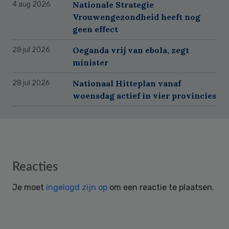
Nationale Strategie
4 aug 2026
Vrouwengezondheid heeft nog
geen effect
Oeganda vrij van ebola, zegt
28 jul 2026
minister
Nationaal Hitteplan vanaf
28 jul 2026
woensdag actief in vier provincies
Reader
Reacties
Interactions
Je moet
ingelogd zijn op
om een reactie te plaatsen.