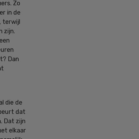
mers. Zo
er in de
 terwijl
 zijn.
 een
euren
lt? Dan
at
l die de
ebeurt dat
. Dat zijn
et elkaar