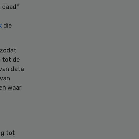
 daad.”
k
die
 zodat
 tot de
 van data
 van
pen waar
ng tot