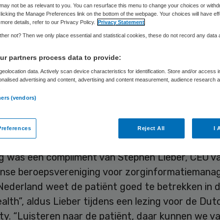
may not be as relevant to you. You can resurface this menu to change your choices or withd
licking the Manage Preferences link on the bottom of the webpage. Your choices will have eff
more details, refer to our Privacy Policy.
Privacy Statement
Philip van de Poel
19 februari 2017
,
22:20
21 keer gelezen
her not? Then we only place essential and statistical cookies, these do not record any data
r partners process data to provide:
 stem van de Nederlandse patiënt stem duidelijk
eolocation data. Actively scan device characteristics for identification. Store and/or access 
onalised advertising and content, advertising and content measurement, audience research 
ver e-health gaat of is er een” guerrillabeweging”
.
ners (vendors)
t meer grip geeft op de ontwikkeling van digitale
g diende zich spontaan aan bij een bijeenkomst i
references
Reject All
I 
n de HIMSS 2017 in Orlando.
ng was een compliment van Stephen Lieber, CEO v
nse beroepsvereniging voor zorginformatieman
Nederland weet de patiënt goed te betrekken in d
alth”, aldus Lieber tijdens een lezing voor de Du
y. “Luisteren naar de patiënt, daar kunnen we va