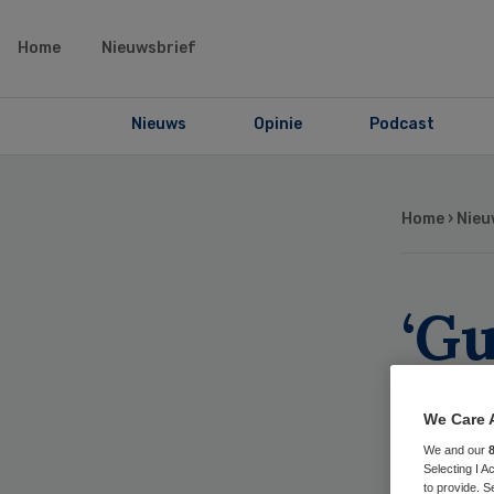
Home
Nieuwsbrief
Nieuws
Opinie
Podcast
Home
›
Nieu
‘Gu
ba
We Care 
dig
We and our
Selecting I 
to provide. S