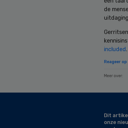
een taal 
de mense
uitdaging
Gerritsen
kennisins
included
Reageer op d
Meer over:
Secondary
Sidebar
Dit artike
onze nie