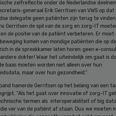
tische zelfreflectie onder de Nederlandse deelne
cretaris-generaal Erik Gerritsen van VWS op dat 
se delegatie geen patiënten zijn terug te vinden,
ns Gerritsen de spil van de zorg en zorg-IT moeten
en de positie van de patiënt verbeteren. Er moet
a-beweging komen van mondige patiënten die op d
zich in de spreekkamer laten horen: geen e-consu
andere dokter! Waar het uiteindelijk om gaat is d
de baas moeten worden niet alleen over hun
idsdata, maar over hun gezondheid.”
rband hamerde Gerritsen op het belang van een taa
grijpt. “Als het gaat over innovatie of zorg-IT g
echnische termen als interoperabiliteit of big data
die ver van de patiënt af staan. Dus we moeten m