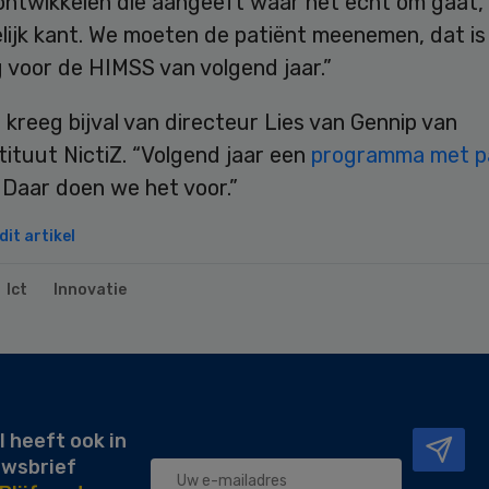
ontwikkelen die aangeeft waar het echt om gaat, 
lijk kant. We moeten de patiënt meenemen, dat is
 voor de HIMSS van volgend jaar.”
 kreeg bijval van directeur Lies van Gennip van
tituut NictiZ. “Volgend jaar een
programma met p
. Daar doen we het voor.”
it artikel
Ict
Innovatie
l heeft ook in
uwsbrief