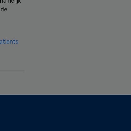
namelijk
 de
atients