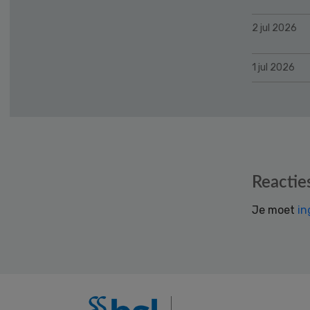
2 jul 2026
1 jul 2026
Reader
Reactie
Interactions
Je moet
in