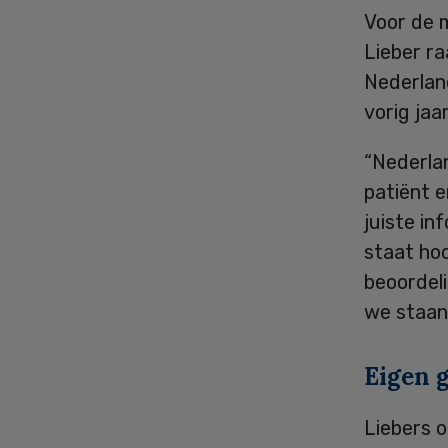
Voor de 
Lieber r
Nederlan
vorig ja
“Nederla
patiënt 
juiste in
staat hoo
beoordeli
we staan
Eigen 
Liebers 