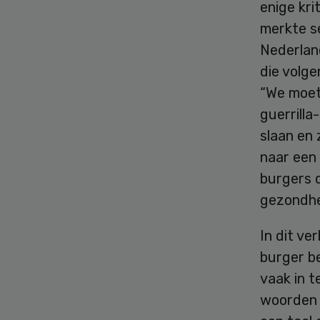
enige kri
merkte se
Nederland
die volge
“We moet
guerrill
slaan en 
naar een 
burgers 
gezondhe
In dit ve
burger be
vaak in t
woorden 