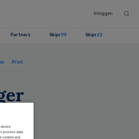
Searc
Inloggen
this
websit
Partners
Skipr
99
Skipr
22
Primary
Sidebar
en
Print
ger
 device.
rs process data
me content and