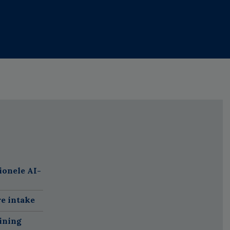
ionele AI-
re intake
ining