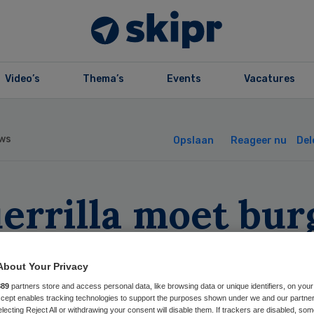
Video’s
Thema’s
Events
Vacatures
ws
Opslaan
Reageer nu
Del
errilla moet bur
as maken over
About Your Privacy
itale zorg’
889
partners store and access personal data, like browsing data or unique identifiers, on your
Accept enables tracking technologies to support the purposes shown under we and our partne
electing Reject All or withdrawing your consent will disable them. If trackers are disabled, so